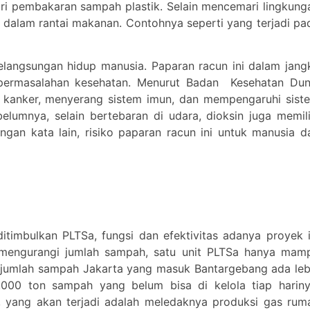
ri pembakaran sampah plastik. Selain mencemari lingkung
 dalam rantai makanan. Contohnya seperti yang terjadi pa
elangsungan hidup manusia. Paparan racun ini dalam jang
ermasalahan kesehatan. Menurut Badan Kesehatan Dun
kanker, menyerang sistem imun, dan mempengaruhi sist
belumnya, selain bertebaran di udara, dioksin juga memili
an kata lain, risiko paparan racun ini untuk manusia d
timbulkan PLTSa, fungsi dan efektivitas adanya proyek i
as mengurangi jumlah sampah, satu unit PLTSa hanya mam
 jumlah sampah Jakarta yang masuk Bantargebang ada leb
5.000 ton sampah yang belum bisa di kelola tiap hariny
yang akan terjadi adalah meledaknya produksi gas rum