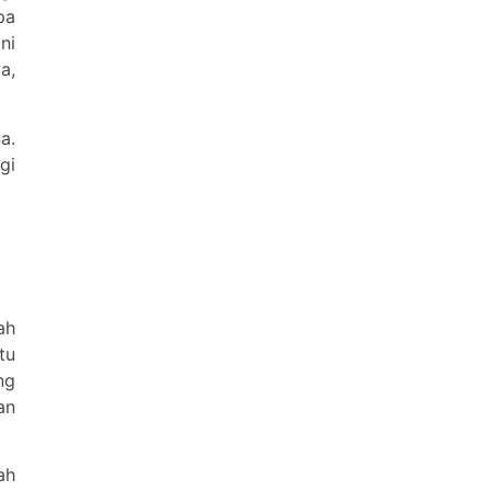
pa
ni
a,
a.
gi
ah
tu
ng
an
ah