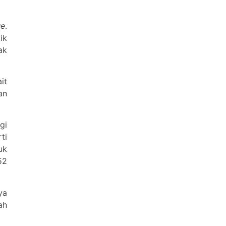
ue
.
ik
ak
it
an
gi
ti
uk
52
ya
ah