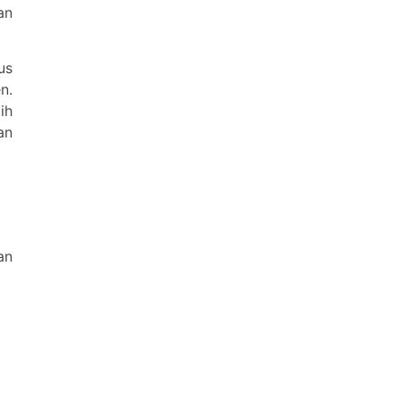
an
us
n.
ih
an
an