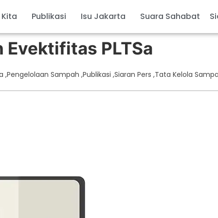
 Kita
Publikasi
Isu Jakarta
Suara Sahabat
Si
Evektifitas PLTSa
ta
,
Pengelolaan Sampah
,
Publikasi
,
Siaran Pers
,
Tata Kelola Samp