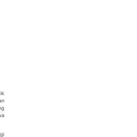
ik
an
ng
wa
gi