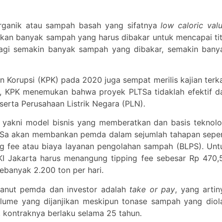
organik atau sampah basah yang sifatnya
low caloric val
an banyak sampah yang harus dibakar untuk mencapai tit
-lagi semakin banyak sampah yang dibakar, semakin bany
n Korupsi (KPK) pada 2020 juga sempat merilis kajian terka
a, KPK menemukan bahwa proyek PLTSa tidaklah efektif d
rta Perusahaan Listrik Negara (PLN).
, yakni model bisnis yang memberatkan dan basis teknolo
LTSa akan membankan pemda dalam sejumlah tahapan seper
ng fee atau biaya layanan pengolahan sampah (BLPS). Unt
KI Jakarta harus menangung tipping fee sebesar Rp 470,
ebanyak 2.200 ton per hari.
dianut pemda dan investor adalah
take or pay
, yang artin
ume yang dijanjikan meskipun tonase sampah yang diol
i, kontraknya berlaku selama 25 tahun.