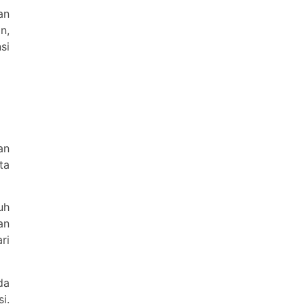
an
n,
si
an
ta
uh
an
ri
da
i.