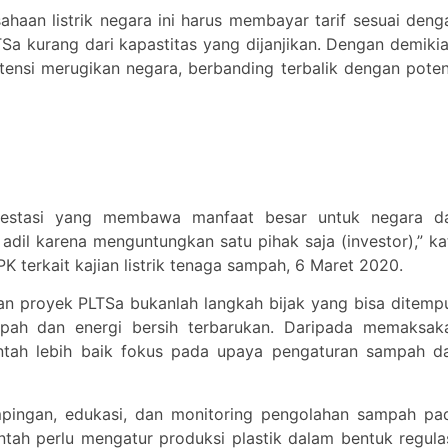
haan listrik negara ini harus membayar tarif sesuai deng
LTSa kurang dari kapastitas yang dijanjikan. Dengan demikia
ensi merugikan negara, berbanding terbalik dengan poten
vestasi yang membawa manfaat besar untuk negara d
adil karena menguntungkan satu pihak saja (investor),” ka
PK terkait kajian listrik tenaga sampah, 6 Maret 2020.
an proyek PLTSa bukanlah langkah bijak yang bisa ditemp
pah dan energi bersih terbarukan. Daripada memaksak
ntah lebih baik fokus pada upaya pengaturan sampah da
pingan, edukasi, dan monitoring pengolahan sampah pa
ntah perlu mengatur produksi plastik dalam bentuk regulas