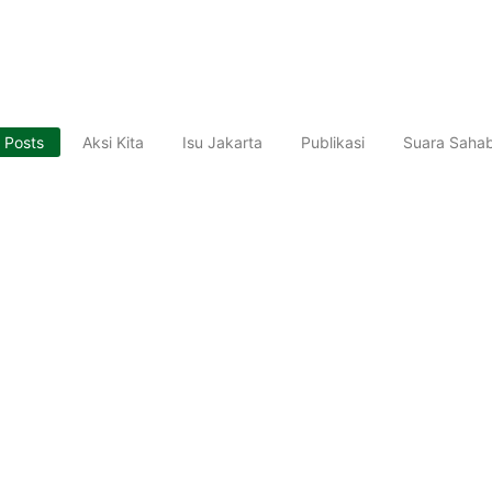
l Posts
Aksi Kita
Isu Jakarta
Publikasi
Suara Saha