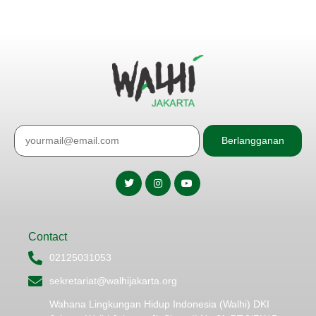
Berlangganan
Contact
02125031053
sekretariat@walhijakarta.org
Wahana Lingkungan Hidup Indonesia (Walhi) DKI