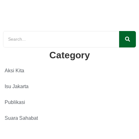
Jakarta dipandang dari perspektif perlindungan dan
pemenuhan hak, yakni hak atas lingkungan...
Read More
Category
Aksi Kita
Isu Jakarta
Publikasi
Suara Sahabat