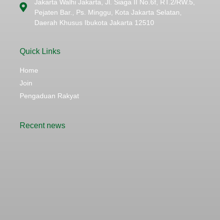
Jakarta Walhi Jakarta, Jl. Siaga II No.6f, RT.2/RW.5,
Pejaten Bar., Ps. Minggu, Kota Jakarta Selatan,
Daerah Khusus Ibukota Jakarta 12510
Quick Links
Home
Join
Pengaduan Rakyat
Recent news