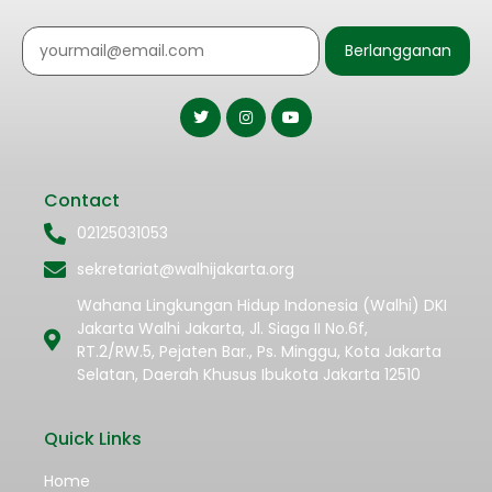
Berlangganan
Contact
02125031053
sekretariat@walhijakarta.org
Wahana Lingkungan Hidup Indonesia (Walhi) DKI
Jakarta Walhi Jakarta, Jl. Siaga II No.6f,
RT.2/RW.5, Pejaten Bar., Ps. Minggu, Kota Jakarta
Selatan, Daerah Khusus Ibukota Jakarta 12510
Quick Links
Home