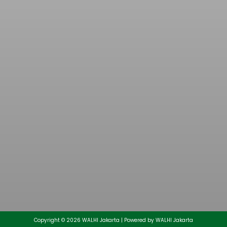
Muhammad Aminullah Ditetapkan Sebagai
Direktur Eksekutif Daerah Walhi Jakarta Periode
2026-2030
25/05/2026
Copyright © 2026 WALHI Jakarta | Powered by WALHI Jakarta