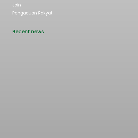
Join
Pengaduan Rakyat
Recent news
Rencana Kenaikan Tarif Transjabodetabek
Bertentangan dengan Upaya Pengendalian
Pencemaran Udara Jakarta
22/06/2026