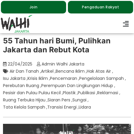
Join
Pengaduan Rakyat
55 Tahun hari Bumi, Pulihkan
Jakarta dan Rebut Kota
22/04/2025
Admin Walhi Jakarta
Air Dan Tanah
,
Artikel
,
Bencana Iklim
,
Hak Atas Air
,
Isu Jakarta
,
Krisis Iklim
,
Pencemaran
,
Pengelolaan Sampah
,
Perebutan Ruang
,
Perempuan Dan Lingkungan Hidup
,
Pesisir dan Pulau Pulau Kecil
,
Plastik
,
Publikasi
,
Reklamasi
,
Ruang Terbuka Hijau
,
Siaran Pers
,
Sungai
,
Tata Kelola Sampah
,
Transisi Energi
,
Udara