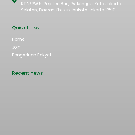
RT.2/RW.5, Pejaten Bar., Ps. Minggu, Kota Jakarta
Selatan, Daerah Khusus Ibukota Jakarta 12510
Quick Links
Home
Join
Pengaduan Rakyat
Recent news