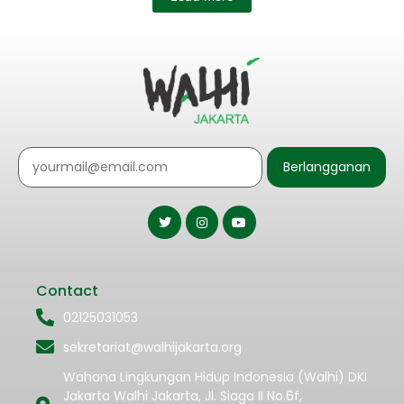
Berlangganan
Contact
02125031053
sekretariat@walhijakarta.org
Wahana Lingkungan Hidup Indonesia (Walhi) DKI
Jakarta Walhi Jakarta, Jl. Siaga II No.6f,