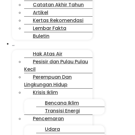
Catatan Akhir Tahun
Artikel
Kertas Rekomendasi
Lembar Fakta
Buletin
Isu Jakarta
Hak Atas Air
Pesisir dan Pulau Pulau
Kecil
Perempuan Dan
Lingkungan Hidup
Krisis Iklim
Bencana Iklim
Transisi Energi
Pencemaran
Udara