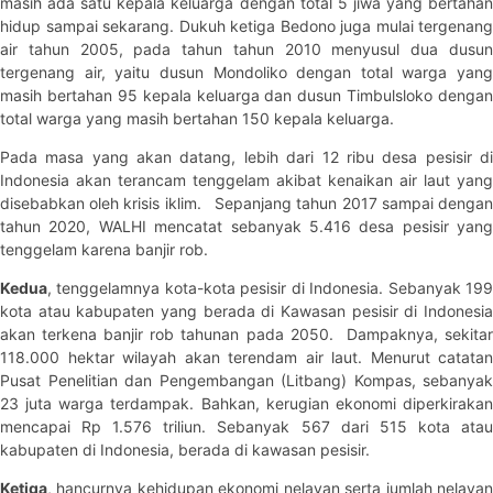
masih ada satu kepala keluarga dengan total 5 jiwa yang bertahan
hidup sampai sekarang. Dukuh ketiga Bedono juga mulai tergenang
air tahun 2005, pada tahun tahun 2010 menyusul dua dusun
tergenang air, yaitu dusun Mondoliko dengan total warga yang
masih bertahan 95 kepala keluarga dan dusun Timbulsloko dengan
total warga yang masih bertahan 150 kepala keluarga.
Pada masa yang akan datang, lebih dari 12 ribu desa pesisir di
Indonesia akan terancam tenggelam akibat kenaikan air laut yang
disebabkan oleh krisis iklim. Sepanjang tahun 2017 sampai dengan
tahun 2020, WALHI mencatat sebanyak 5.416 desa pesisir yang
tenggelam karena banjir rob.
Kedua
, tenggelamnya kota-kota pesisir di Indonesia. Sebanyak 199
kota atau kabupaten yang berada di Kawasan pesisir di Indonesia
akan terkena banjir rob tahunan pada 2050. Dampaknya, sekitar
118.000 hektar wilayah akan terendam air laut. Menurut catatan
Pusat Penelitian dan Pengembangan (Litbang) Kompas, sebanyak
23 juta warga terdampak. Bahkan, kerugian ekonomi diperkirakan
mencapai Rp 1.576 triliun. Sebanyak 567 dari 515 kota atau
kabupaten di Indonesia, berada di kawasan pesisir.
Ketiga
, hancurnya kehidupan ekonomi nelayan serta jumlah nelayan