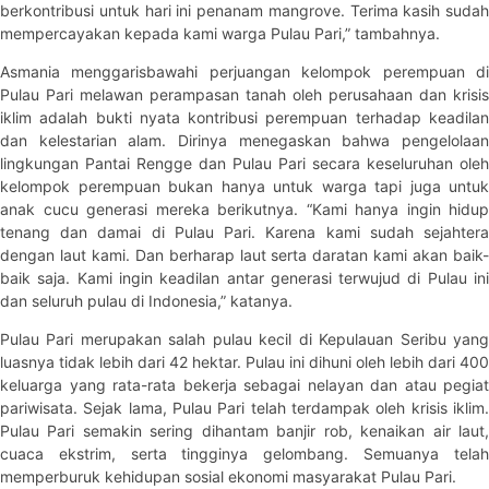
berkontribusi untuk hari ini penanam mangrove. Terima kasih sudah
mempercayakan kepada kami warga Pulau Pari,” tambahnya.
Asmania menggarisbawahi perjuangan kelompok perempuan di
Pulau Pari melawan perampasan tanah oleh perusahaan dan krisis
iklim adalah bukti nyata kontribusi perempuan terhadap keadilan
dan kelestarian alam. Dirinya menegaskan bahwa pengelolaan
lingkungan Pantai Rengge dan Pulau Pari secara keseluruhan oleh
kelompok perempuan bukan hanya untuk warga tapi juga untuk
anak cucu generasi mereka berikutnya. “Kami hanya ingin hidup
tenang dan damai di Pulau Pari. Karena kami sudah sejahtera
dengan laut kami. Dan berharap laut serta daratan kami akan baik-
baik saja. Kami ingin keadilan antar generasi terwujud di Pulau ini
dan seluruh pulau di Indonesia,” katanya.
Pulau Pari merupakan salah pulau kecil di Kepulauan Seribu yang
luasnya tidak lebih dari 42 hektar. Pulau ini dihuni oleh lebih dari 400
keluarga yang rata-rata bekerja sebagai nelayan dan atau pegiat
pariwisata. Sejak lama, Pulau Pari telah terdampak oleh krisis iklim.
Pulau Pari semakin sering dihantam banjir rob, kenaikan air laut,
cuaca ekstrim, serta tingginya gelombang. Semuanya telah
memperburuk kehidupan sosial ekonomi masyarakat Pulau Pari.