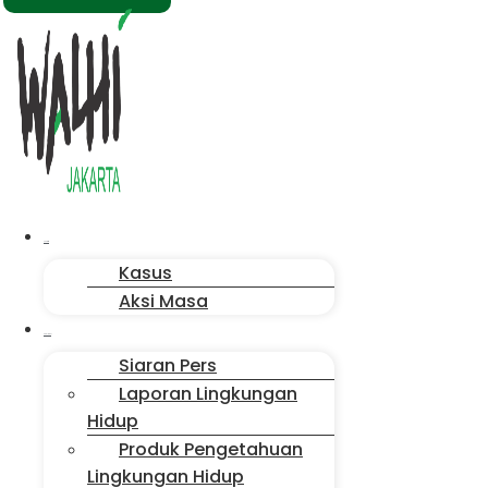
Menu
Aksi Kita
Kasus
Aksi Masa
Publikasi
Siaran Pers
Laporan Lingkungan
Hidup
Produk Pengetahuan
Lingkungan Hidup