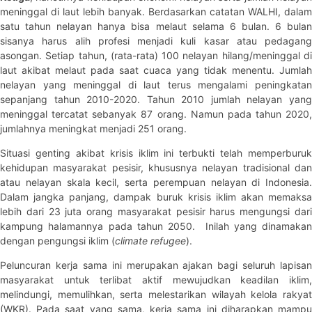
meninggal di laut lebih banyak. Berdasarkan catatan WALHI, dalam
satu tahun nelayan hanya bisa melaut selama 6 bulan. 6 bulan
sisanya harus alih profesi menjadi kuli kasar atau pedagang
asongan. Setiap tahun, (rata-rata) 100 nelayan hilang/meninggal di
laut akibat melaut pada saat cuaca yang tidak menentu. Jumlah
nelayan yang meninggal di laut terus mengalami peningkatan
sepanjang tahun 2010-2020. Tahun 2010 jumlah nelayan yang
meninggal tercatat sebanyak 87 orang. Namun pada tahun 2020,
jumlahnya meningkat menjadi 251 orang.
Situasi genting akibat krisis iklim ini terbukti telah memperburuk
kehidupan masyarakat pesisir, khususnya nelayan tradisional dan
atau nelayan skala kecil, serta perempuan nelayan di Indonesia.
Dalam jangka panjang, dampak buruk krisis iklim akan memaksa
lebih dari 23 juta orang masyarakat pesisir harus mengungsi dari
kampung halamannya pada tahun 2050. Inilah yang dinamakan
dengan pengungsi iklim (
climate refugee
).
Peluncuran kerja sama ini merupakan ajakan bagi seluruh lapisan
masyarakat untuk terlibat aktif mewujudkan keadilan iklim,
melindungi, memulihkan, serta melestarikan wilayah kelola rakyat
(WKR). Pada saat yang sama, kerja sama ini diharapkan mampu