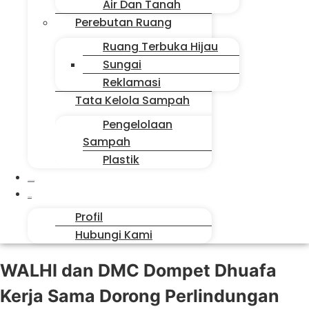
Air Dan Tanah
Perebutan Ruang
Ruang Terbuka Hijau
Sungai
Reklamasi
Tata Kelola Sampah
Pengelolaan
Sampah
Plastik
Suara Sahabat
Siapa Kita
Profil
Hubungi Kami
WALHI dan DMC Dompet Dhuafa
Kerja Sama Dorong Perlindungan