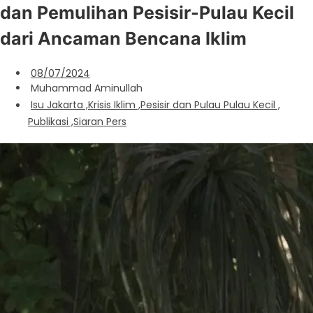
dan Pemulihan Pesisir-Pulau Kecil
dari Ancaman Bencana Iklim
08/07/2024
Muhammad Aminullah
Isu Jakarta
,
Krisis Iklim
,
Pesisir dan Pulau Pulau Kecil
,
Publikasi
,
Siaran Pers