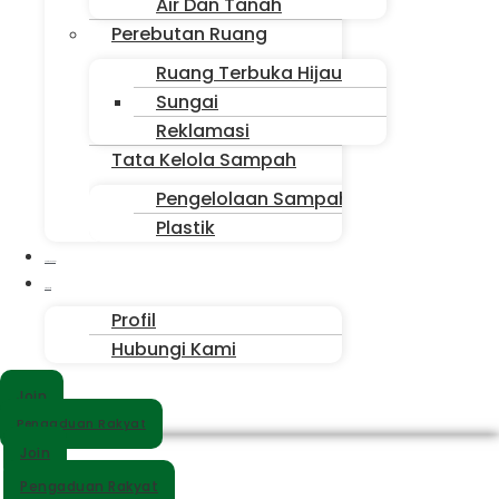
Air Dan Tanah
Perebutan Ruang
Ruang Terbuka Hijau
Sungai
Reklamasi
Tata Kelola Sampah
Pengelolaan Sampah
Plastik
Suara Sahabat
Siapa Kita
Profil
Hubungi Kami
Join
Pengaduan Rakyat
Join
Pengaduan Rakyat