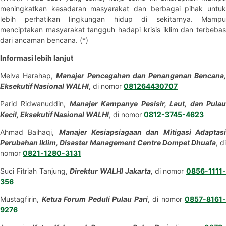
meningkatkan kesadaran masyarakat dan berbagai pihak untuk
lebih perhatikan lingkungan hidup di sekitarnya. Mampu
menciptakan masyarakat tangguh hadapi krisis iklim dan terbebas
dari ancaman bencana. (*)
Informasi lebih lanjut
Melva Harahap,
Manajer Pencegahan dan Penanganan Bencana
Eksekutif Nasional WALHI
,
di nomor
081264430707
Parid Ridwanuddin,
Manajer Kampanye Pesisir, Laut, dan Pula
Kecil, Eksekutif Nasional WALHI
, di nomor
0812-3745-4623
Ahmad Baihaqi,
Manajer Kesiapsiagaan dan Mitigasi Adaptas
Perubahan Iklim, Disaster Management Centre Dompet Dhuafa
, d
nomor
0821-1280-3131
Suci Fitriah Tanjung,
Direktur WALHI Jakarta,
di nomor
0856-1111-
356
Mustagfirin,
Ketua Forum Peduli Pulau Pari
, di nomor
0857-8161-
9276