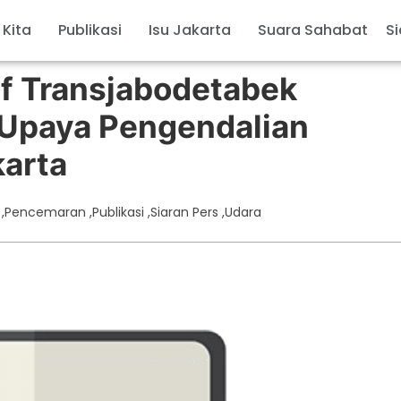
 Kita
Publikasi
Isu Jakarta
Suara Sahabat
Si
if Transjabodetabek
Upaya Pengendalian
arta
,
Pencemaran
,
Publikasi
,
Siaran Pers
,
Udara