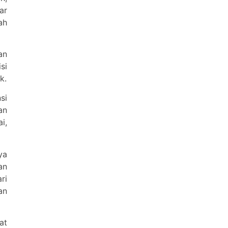
ar
ah
an
si
k.
si
an
i,
ya
an
ri
an
at