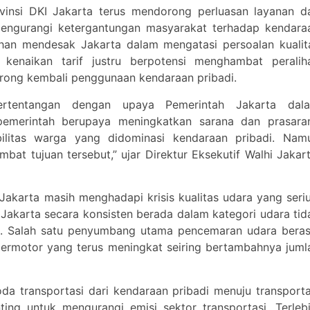
ovinsi DKI Jakarta terus mendorong perluasan layanan d
n mengurangi ketergantungan masyarakat terhadap kendara
uhan mendesak Jakarta dalam mengatasi persoalan kualit
enaikan tarif justru berpotensi menghambat peralih
rong kembali penggunaan kendaraan pribadi.
bertentangan dengan upaya Pemerintah Jakarta dal
pemerintah berupaya meningkatkan sarana dan prasara
ilitas warga yang didominasi kendaraan pribadi. Nam
bat tujuan tersebut,” ujar Direktur Eksekutif Walhi Jakart
Jakarta masih menghadapi krisis kualitas udara yang seriu
Jakarta secara konsisten berada dalam kategori udara tid
un. Salah satu penyumbang utama pencemaran udara beras
 bermotor yang terus meningkat seiring bertambahnya juml
a transportasi dari kendaraan pribadi menuju transporta
ting untuk mengurangi emisi sektor transportasi. Terlebi