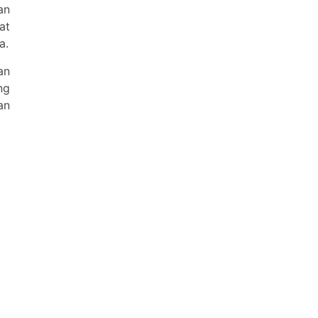
an
at
a.
an
ng
an