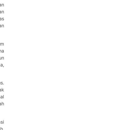
an
an
as
an
am
na
un
a,
s.
ak
al
ah
si
h,