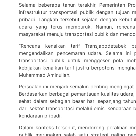
Selama beberapa tahun terakhir, Pemerintah Pr
infrastruktur transportasi publik dengan tujua
pribadi. Langkah tersebut sejalan dengan kebut
udara yang terus memburuk. Namun, rencana k
masyarakat menuju transportasi publik dan mendo
“Rencana kenaikan tarif Transjabodetabek 
mengendalikan pencemaran udara. Selama ini 
transportasi publik untuk menggeser pola mob
kebijakan kenaikan tarif justru berpotensi mengham
Muhammad Aminullah.
Persoalan ini menjadi semakin penting mengingat 
Berdasarkan berbagai pemantauan kualitas udara, 
sehat dalam sebagian besar hari sepanjang tah
dari sektor transportasi melalui emisi kendaraan
kendaraan pribadi.
Dalam konteks tersebut, mendorong peralihan mod
publik merupakan salah satu strategi paling pen