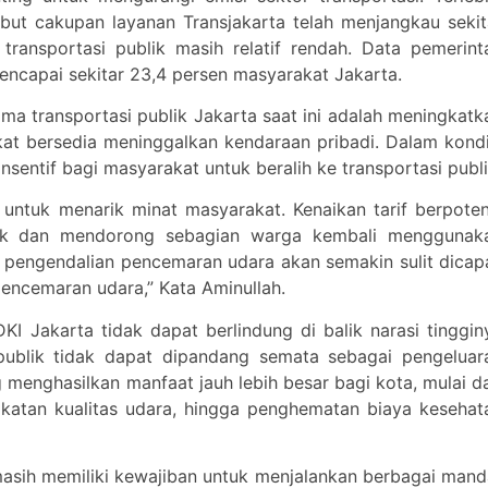
but cakupan layanan Transjakarta telah menjangkau sekit
transportasi publik masih relatif rendah. Data pemerint
ncapai sekitar 23,4 persen masyarakat Jakarta.
a transportasi publik Jakarta saat ini adalah meningkatk
at bersedia meninggalkan kendaraan pribadi. Dalam kondi
sinsentif bagi masyarakat untuk beralih ke transportasi publi
untuk menarik minat masyarakat. Kenaikan tarif berpoten
lik dan mendorong sebagian warga kembali menggunak
ya pengendalian pencemaran udara akan semakin sulit dicapa
encemaran udara,” Kata Aminullah.
KI Jakarta tidak dapat berlindung di balik narasi tinggin
i publik tidak dapat dipandang semata sebagai pengeluar
ng menghasilkan manfaat jauh lebih besar bagi kota, mulai da
katan kualitas udara, hingga penghematan biaya kesehat
masih memiliki kewajiban untuk menjalankan berbagai mand