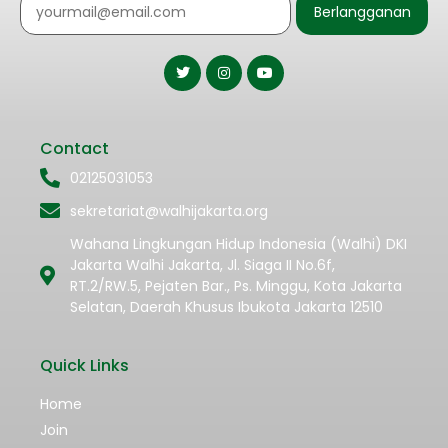
Berlangganan
Contact
02125031053
sekretariat@walhijakarta.org
Wahana Lingkungan Hidup Indonesia (Walhi) DKI
Jakarta Walhi Jakarta, Jl. Siaga II No.6f,
RT.2/RW.5, Pejaten Bar., Ps. Minggu, Kota Jakarta
Selatan, Daerah Khusus Ibukota Jakarta 12510
Quick Links
Home
Join