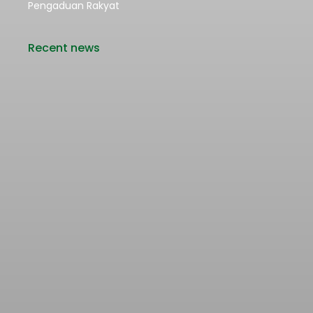
Pengaduan Rakyat
Recent news
Rencana Kenaikan Tarif Transjabodetabek
Bertentangan dengan Upaya Pengendalian
Pencemaran Udara Jakarta
22/06/2026