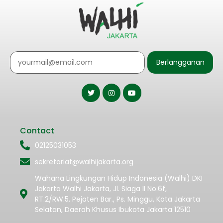
Berlangganan
Contact
02125031053
sekretariat@walhijakarta.org
Wahana Lingkungan Hidup Indonesia (Walhi) DKI
Jakarta Walhi Jakarta, Jl. Siaga II No.6f,
RT.2/RW.5, Pejaten Bar., Ps. Minggu, Kota Jakarta
Selatan, Daerah Khusus Ibukota Jakarta 12510