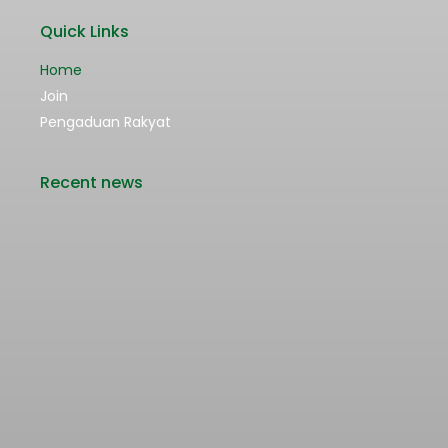
Quick Links
Home
Join
Pengaduan Rakyat
Recent news
Rencana Kenaikan Tarif Transjabodetabek