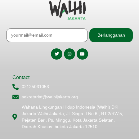
Berlangganan
Contact
02125031053
sekretariat@walhijakarta.org
Wahana Lingkungan Hidup Indonesia (Walhi) DKI
Jakarta Walhi Jakarta, Jl. Siaga II No.6f, RT.2/RW.5,
Pejaten Bar., Ps. Minggu, Kota Jakarta Selatan,
Daerah Khusus Ibukota Jakarta 12510