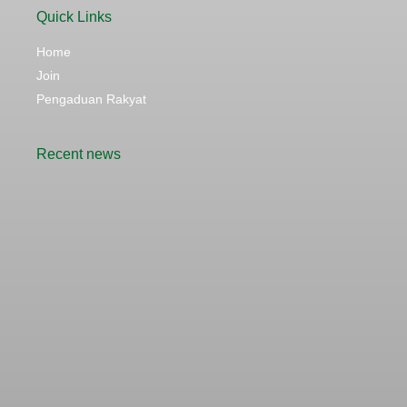
Quick Links
Home
Join
Pengaduan Rakyat
Recent news
Rencana Kenaikan Tarif Transjabodetabek