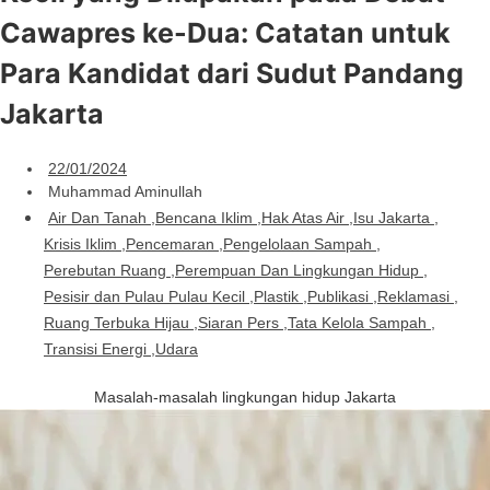
Cawapres ke-Dua: Catatan untuk
Para Kandidat dari Sudut Pandang
Jakarta
22/01/2024
Muhammad Aminullah
Air Dan Tanah
,
Bencana Iklim
,
Hak Atas Air
,
Isu Jakarta
,
Krisis Iklim
,
Pencemaran
,
Pengelolaan Sampah
,
Perebutan Ruang
,
Perempuan Dan Lingkungan Hidup
,
Pesisir dan Pulau Pulau Kecil
,
Plastik
,
Publikasi
,
Reklamasi
,
Ruang Terbuka Hijau
,
Siaran Pers
,
Tata Kelola Sampah
,
Transisi Energi
,
Udara
Masalah-masalah lingkungan hidup Jakarta