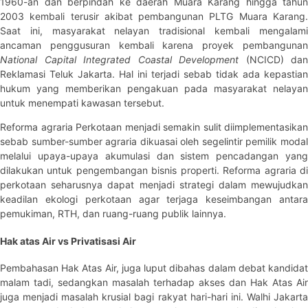
1960-an dan berpindah ke daerah Muara Karang hingga tahun
2003 kembali terusir akibat pembangunan PLTG Muara Karang.
Saat ini, masyarakat nelayan tradisional kembali mengalami
ancaman penggusuran kembali karena proyek pembangunan
National Capital Integrated Coastal Development
(NCICD) dan
Reklamasi Teluk Jakarta. Hal ini terjadi sebab tidak ada kepastian
hukum yang memberikan pengakuan pada masyarakat nelayan
untuk menempati kawasan tersebut.
Reforma agraria Perkotaan menjadi semakin sulit diimplementasikan
sebab sumber-sumber agraria dikuasai oleh segelintir pemilik modal
melalui upaya-upaya akumulasi dan sistem pencadangan yang
dilakukan untuk pengembangan bisnis properti. Reforma agraria di
perkotaan seharusnya dapat menjadi strategi dalam mewujudkan
keadilan ekologi perkotaan agar terjaga keseimbangan antara
pemukiman, RTH, dan ruang-ruang publik lainnya.
Hak atas Air vs Privatisasi Air
Pembahasan Hak Atas Air, juga luput dibahas dalam debat kandidat
malam tadi, sedangkan masalah terhadap akses dan Hak Atas Air
juga menjadi masalah krusial bagi rakyat hari-hari ini. Walhi Jakarta