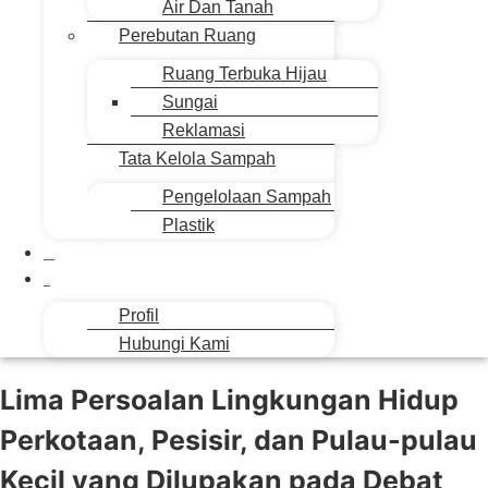
Air Dan Tanah
Perebutan Ruang
Ruang Terbuka Hijau
Sungai
Reklamasi
Tata Kelola Sampah
Pengelolaan Sampah
Plastik
Suara Sahabat
Siapa Kita
Profil
Hubungi Kami
Lima Persoalan Lingkungan Hidup
Perkotaan, Pesisir, dan Pulau-pulau
Kecil yang Dilupakan pada Debat