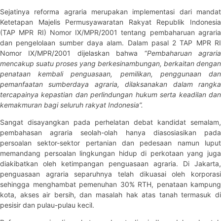
Sejatinya reforma agraria merupakan implementasi dari mandat
Ketetapan Majelis Permusyawaratan Rakyat Republik Indonesia
(TAP MPR RI) Nomor IX/MPR/2001 tentang pembaharuan agraria
dan pengelolaan sumber daya alam. Dalam pasal 2 TAP MPR RI
Nomor IX/MPR/2001 dijelaskan bahwa “
Pembaharuan agrari
mencakup suatu proses yang berkesinambungan, berkaitan dengan
penataan kembali penguasaan, pemilikan, penggunaan dan
pemanfaatan sumberdaya agraria, dilaksanakan dalam rangka
tercapainya kepastian dan perlindungan hukum serta keadilan dan
kemakmuran bagi seluruh rakyat Indonesia”.
Sangat disayangkan pada perhelatan debat kandidat semalam,
pembahasan agraria seolah-olah hanya diasosiasikan pada
persoalan sektor-sektor pertanian dan pedesaan namun luput
memandang persoalan lingkungan hidup di perkotaan yang juga
diakibatkan oleh ketimpangan penguasaan agraria. Di Jakarta,
penguasaan agraria separuhnya telah dikuasai oleh korporasi
sehingga menghambat pemenuhan 30% RTH, penataan kampung
kota, akses air bersih, dan masalah hak atas tanah termasuk di
pesisir dan pulau-pulau kecil.