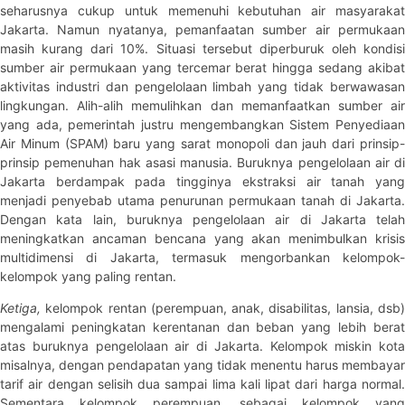
seharusnya cukup untuk memenuhi kebutuhan air masyarakat
Jakarta. Namun nyatanya, pemanfaatan sumber air permukaan
masih kurang dari 10%. Situasi tersebut diperburuk oleh kondisi
sumber air permukaan yang tercemar berat hingga sedang akibat
aktivitas industri dan pengelolaan limbah yang tidak berwawasan
lingkungan. Alih-alih memulihkan dan memanfaatkan sumber air
yang ada, pemerintah justru mengembangkan Sistem Penyediaan
Air Minum (SPAM) baru yang sarat monopoli dan jauh dari prinsip-
prinsip pemenuhan hak asasi manusia. Buruknya pengelolaan air di
Jakarta berdampak pada tingginya ekstraksi air tanah yang
menjadi penyebab utama penurunan permukaan tanah di Jakarta.
Dengan kata lain, buruknya pengelolaan air di Jakarta telah
meningkatkan ancaman bencana yang akan menimbulkan krisis
multidimensi di Jakarta, termasuk mengorbankan kelompok-
kelompok yang paling rentan.
Ketiga,
kelompok rentan (perempuan, anak, disabilitas, lansia, dsb
mengalami peningkatan kerentanan dan beban yang lebih berat
atas buruknya pengelolaan air di Jakarta. Kelompok miskin kota
misalnya, dengan pendapatan yang tidak menentu harus membayar
tarif air dengan selisih dua sampai lima kali lipat dari harga normal.
Sementara kelompok perempuan, sebagai kelompok yang