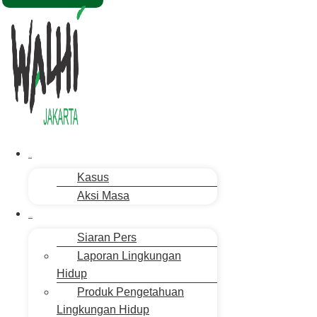
Menu
Aksi Kita
Kasus
Aksi Masa
Publikasi
Siaran Pers
Laporan Lingkungan
Hidup
Produk Pengetahuan
Lingkungan Hidup