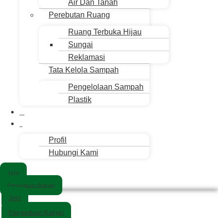
Air Dan Tanah
Perebutan Ruang
Ruang Terbuka Hijau
Sungai
Reklamasi
Tata Kelola Sampah
Pengelolaan Sampah
Plastik
Suara Sahabat
Siapa Kita
Profil
Hubungi Kami
Join
Pengaduan Rakyat
Join
Pengaduan Rakyat