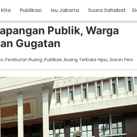
 Kita
Publikasi
Isu Jakarta
Suara Sahabat
Si
apangan Publik, Warga
kan Gugatan
ta
,
Perebutan Ruang
,
Publikasi
,
Ruang Terbuka Hijau
,
Siaran Pers