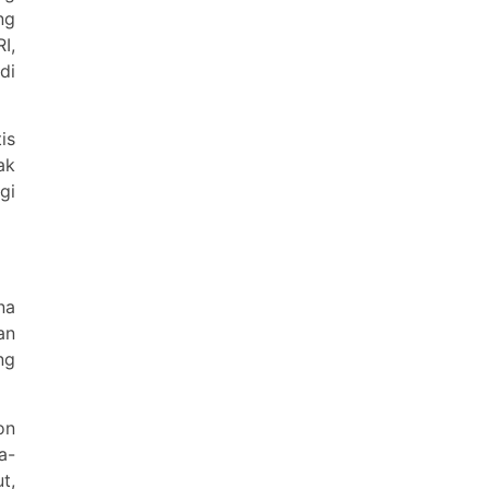
ng
I,
di
is
ak
gi
na
an
ng
on
a-
t,