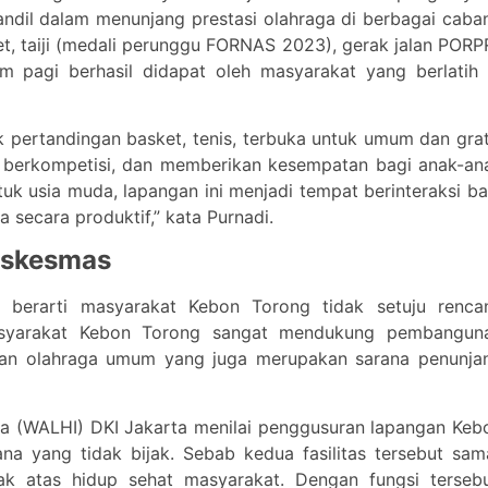
t andil dalam menunjang prestasi olahraga di berbagai caba
et, taiji (medali perunggu FORNAS 2023), gerak jalan PORPR
am pagi berhasil didapat oleh masyarakat yang berlatih 
uk pertandingan basket, tenis, terbuka untuk umum dan grat
i berkompetisi, dan memberikan kesempatan bagi anak-an
tuk usia muda, lapangan ini menjadi tempat berinteraksi ba
a secara produktif,” kata Purnadi.
uskesmas
berarti masyarakat Kebon Torong tidak setuju renca
asyarakat Kebon Torong sangat mendukung pembangun
gan olahraga umum yang juga merupakan sarana penunja
ia (WALHI) DKI Jakarta menilai penggusuran lapangan Keb
na yang tidak bijak. Sebab kedua fasilitas tersebut sam
 atas hidup sehat masyarakat. Dengan fungsi tersebu