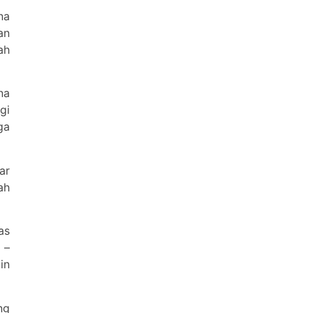
na
an
ah
na
gi
ga
ar
ah
as
 –
in
ng