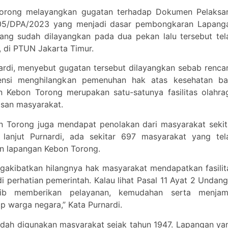
orong melayangkan gugatan terhadap Dokumen Pelaksa
5/DPA/2023 yang menjadi dasar pembongkaran Lapang
ang sudah dilayangkan pada dua pekan lalu tersebut tel
, di PTUN Jakarta Timur.
rdi, menyebut gugatan tersebut dilayangkan sebab renca
nsi menghilangkan pemenuhan hak atas kesehatan ba
an Kebon Torong merupakan satu-satunya fasilitas olahra
pisan masyarakat.
n Torong juga mendapat penolakan dari masyarakat sekit
lanjut Purnardi, ada sekitar 697 masyarakat yang tel
 lapangan Kebon Torong.
akibatkan hilangnya hak masyarakat mendapatkan fasilit
 perhatian pemerintah. Kalau lihat Pasal 11 Ayat 2 Undang
b memberikan pelayanan, kemudahan serta menjam
p warga negara,” Kata Purnardi.
sudah digunakan masyarakat sejak tahun 1947. Lapangan ya