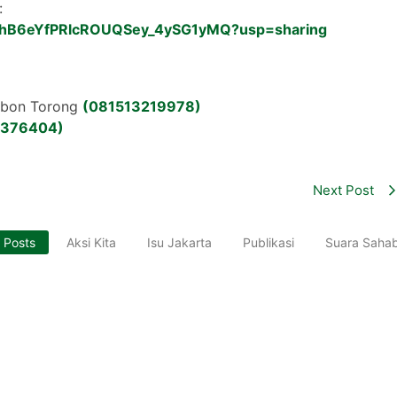
:
UU9vhB6eYfPRlcROUQSey_4ySG1yMQ?usp=sharing
Kebon Torong
(081513219978)
8376404)
Next Post
l Posts
Aksi Kita
Isu Jakarta
Publikasi
Suara Saha