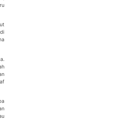
ru
ut
di
ma
a.
ah
an
af
pa
an
au