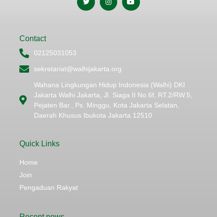
Contact
02125031053
sekretariat@walhijakarta.org
Wahana Lingkungan Hidup Indonesia (Walhi) DKI
Jakarta Walhi Jakarta, Jl. Siaga II No.6f, RT.2/RW.5,
Pejaten Bar., Ps. Minggu, Kota Jakarta Selatan,
Daerah Khusus Ibukota Jakarta 12510
Quick Links
Home
Join
Pengaduan Rakyat
Recent news