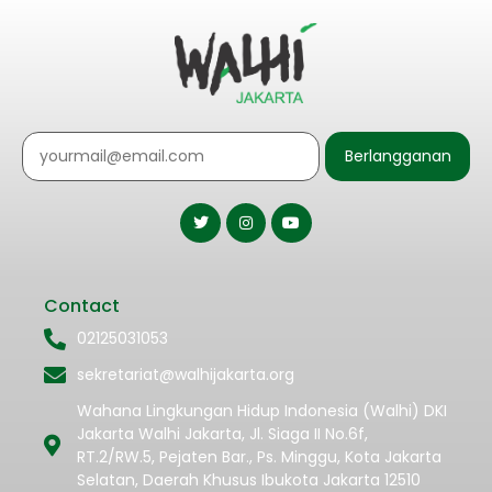
Berlangganan
Contact
02125031053
sekretariat@walhijakarta.org
Wahana Lingkungan Hidup Indonesia (Walhi) DKI
Jakarta Walhi Jakarta, Jl. Siaga II No.6f,
RT.2/RW.5, Pejaten Bar., Ps. Minggu, Kota Jakarta
Selatan, Daerah Khusus Ibukota Jakarta 12510