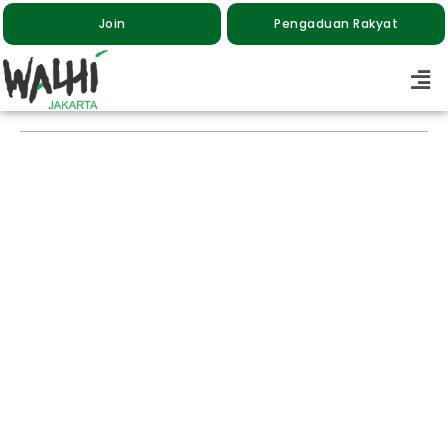
Join
Pengaduan Rakyat
Rencana Kenaikan Tarif
Transjabodetabek Bertentangan dengan