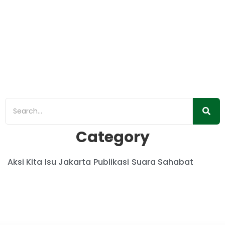
Upaya Pengendalian Pencemaran Udara
Jakarta
22/06/2026
/
Isu Jakarta
,
Pencemaran
,
Publikasi
,
Siaran Pers
,
Udara
Jakarta, [11 juni 2026] — Wahana Lingkungan Hidup
Indonesia (WALHI) Jakarta menilai wacana Pemerintah
Provinsi DKI Jakarta untuk menaikkan tarif...
Read More
Category
Aksi Kita
Isu Jakarta
Publikasi
Suara Sahabat