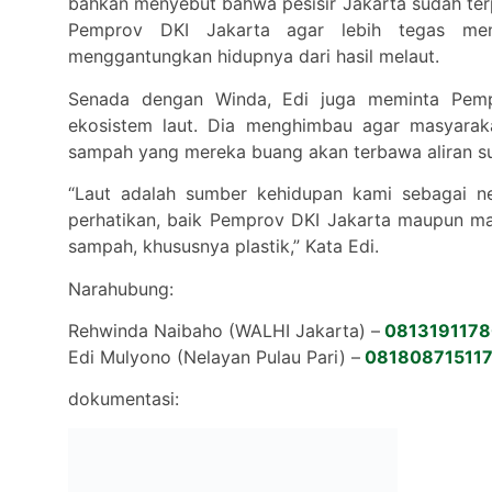
bahkan menyebut bahwa pesisir Jakarta sudah terp
Pemprov DKI Jakarta agar lebih tegas men
menggantungkan hidupnya dari hasil melaut.
Senada dengan Winda, Edi juga meminta Pem
ekosistem laut. Dia menghimbau agar masyarak
sampah yang mereka buang akan terbawa aliran su
“Laut adalah sumber kehidupan kami sebagai ne
perhatikan, baik Pemprov DKI Jakarta maupun mas
sampah, khususnya plastik,” Kata Edi.
Narahubung:
Rehwinda Naibaho (WALHI Jakarta) –
081319117
Edi Mulyono (Nelayan Pulau Pari) –
08180871511
dokumentasi: