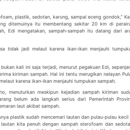
oam, plastik, sedotan, karung, sampai eceng gondok,” Ka
g ditemuinya itu membentang sekitar 20 km di perair
mpah, Edi mengatakan, sampah-sampah itu datang dari ar
sa tidak jadi melaut karena ikan-ikan menjauhi tumpuk
bukan kali ini saja terjadi, menurut pegakuan Edi, sepanja
erima kiriman sampah. Hal ini tentu merugikan nelayan Pul
dak melaut karena ikan-ikan menjauhi tumpukan sampah.
o, menuturkan meskipun kejadian sampah kiriman sud
arang belum ada langkah serius dari Pemerintah Provin
emaran laut akibat sampah.
nya plastik sudah mencemari lautan dan pulau-pulau kecil 
n lautan kita penuh dengan sampah sterofoam dan sedota