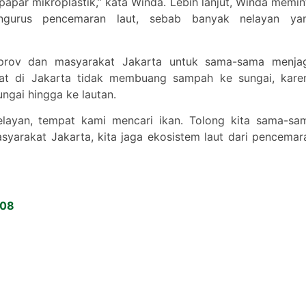
apar mikroplastik,” kata Winda. Lebih lanjut, Winda memin
gurus pencemaran laut, sebab banyak nelayan ya
prov dan masyarakat Jakarta untuk sama-sama menja
at di Jakarta tidak membuang sampah ke sungai, kare
ngai hingga ke lautan.
layan, tempat kami mencari ikan. Tolong kita sama-sa
yarakat Jakarta, kita jaga ekosistem laut dari pencemar
808
7