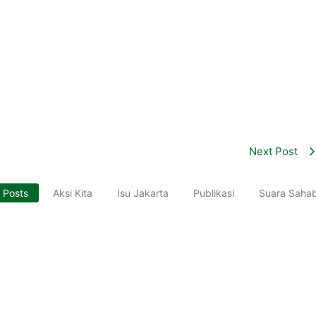
Next Post
l Posts
Aksi Kita
Isu Jakarta
Publikasi
Suara Saha