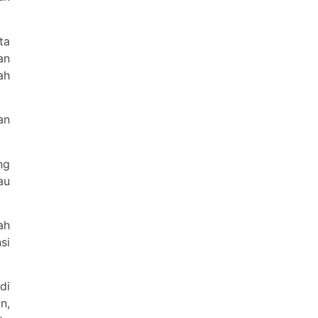
ta
an
ah
an
ng
au
ah
si
di
n,