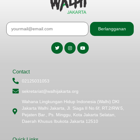
Berlangganan
Contact
02125031053
sekretariat@walhijakarta.org
Wahana Lingkungan Hidup Indonesia (Walhi) DKI
Jakarta Walhi Jakarta, Jl. Siaga II No.6f, RT.2/RW.5,
Pejaten Bar., Ps. Minggu, Kota Jakarta Selatan,
Daerah Khusus Ibukota Jakarta 12510
Quick Links