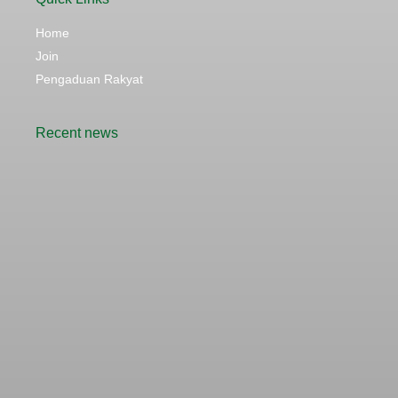
Home
Join
Pengaduan Rakyat
Recent news
Rencana Kenaikan Tarif Transjabodetabek
Bertentangan dengan Upaya Pengendalian