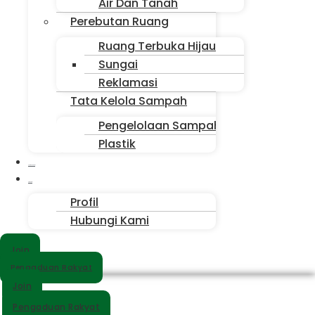
Air Dan Tanah
Perebutan Ruang
Ruang Terbuka Hijau
Sungai
Reklamasi
Tata Kelola Sampah
Pengelolaan Sampah
Plastik
Suara Sahabat
Siapa Kita
Profil
Hubungi Kami
Join
Pengaduan Rakyat
Join
Pengaduan Rakyat