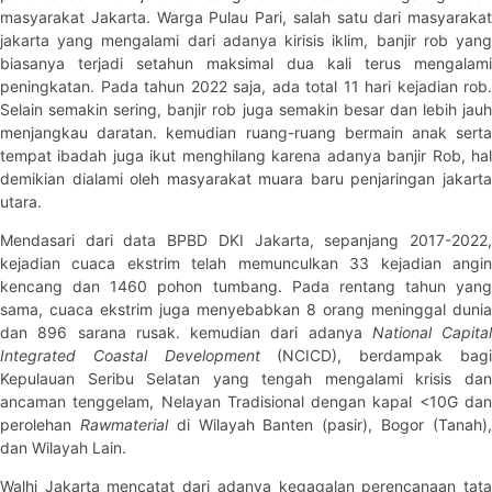
masyarakat Jakarta. Warga Pulau Pari, salah satu dari masyarakat
jakarta yang mengalami dari adanya kirisis iklim, banjir rob yang
biasanya terjadi setahun maksimal dua kali terus mengalami
peningkatan. Pada tahun 2022 saja, ada total 11 hari kejadian rob.
Selain semakin sering, banjir rob juga semakin besar dan lebih jauh
menjangkau daratan. kemudian ruang-ruang bermain anak serta
tempat ibadah juga ikut menghilang karena adanya banjir Rob, hal
demikian dialami oleh masyarakat muara baru penjaringan jakarta
utara.
Mendasari dari data BPBD DKI Jakarta, sepanjang 2017-2022,
kejadian cuaca ekstrim telah memunculkan 33 kejadian angin
kencang dan 1460 pohon tumbang. Pada rentang tahun yang
sama, cuaca ekstrim juga menyebabkan 8 orang meninggal dunia
dan 896 sarana rusak. kemudian dari adanya
National Capital
Integrated Coastal Development
(NCICD), berdampak bag
Kepulauan Seribu Selatan yang tengah mengalami krisis dan
ancaman tenggelam, Nelayan Tradisional dengan kapal <10G dan
perolehan
Rawmaterial
di Wilayah Banten (pasir), Bogor (Tanah)
dan Wilayah Lain.
Walhi Jakarta mencatat dari adanya kegagalan perencanaan tata