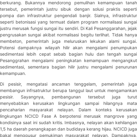
berkurang. Bukannya mendorong pemulihan kemampuan tanah
tersebut, pemerintah justru sibuk dengan solusi praktis seperti
pompa dan infrastruktur pengendali banjir. Sialnya, infrastruktur
seperti betonisasi yang termuat dalam program normalisasi sungai
justru merusak fungsi sungai itu sendiri. Di Kali Pesanggarahan, jejak
pengrusakan sungai akibat normalisasi begitu terlihat. Tidak hanya
membeton, pemerintah juga meluruskan lekukan alami sungai.
Potensi dampaknya wilayah hilir akan mengalami penumpukan
sedimentasi lebih cepat sebab bagian hulu dan tengah sungai
Pesanggrahan mengalami peningkatan kemampuan mengangkut
sedimentasi, sementara bagian hilir justru mengalami penurunan
kemampuan.
Di pesisir, mengatasi ancaman tenggelam, pemerintah juga
membangun infrsatruktur berupa tanggul laut untuk mengamankan
pesisir. Sayangnya, pembangunan tersebut juga turut
menyebabkan kerusakan lingkungan sampai hilangnya mata
pencaharian masyarakat nelayan. Dalam konteks kerusakan
lingkungan NCICD Fase A berpotensi merusak mangrove yang
kondisinya saat ini sudah kritis. Imbasnya, nelayan akan kehilangan
1,5 ha daerah penangkapan dan budidaya kerang hijau. NCICD juga
bakal menggusur pemukiman masyarakat nelayan. Dampaknya,