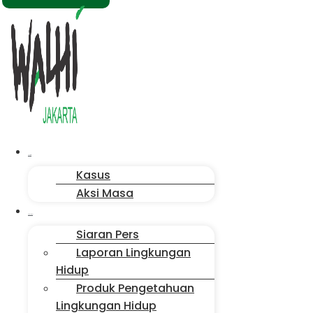
Menu
Aksi Kita
Kasus
Aksi Masa
Publikasi
Siaran Pers
Laporan Lingkungan
Hidup
Produk Pengetahuan
Lingkungan Hidup