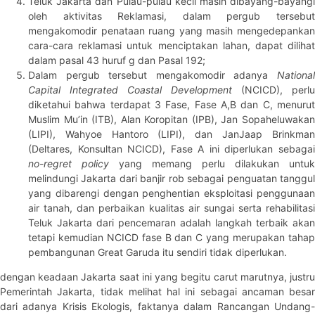
Teluk Jakarta dan Pulau-pulau kecil masih dibayang-bayangi
oleh aktivitas Reklamasi, dalam pergub tersebut
mengakomodir penataan ruang yang masih mengedepankan
cara-cara reklamasi untuk menciptakan lahan, dapat dilihat
dalam pasal 43 huruf g dan Pasal 192;
Dalam pergub tersebut mengakomodir adanya
National
Capital Integrated Coastal Development
(NCICD), perlu
diketahui bahwa terdapat 3 Fase, Fase A,B dan C, menurut
Muslim Mu’in (ITB), Alan Koropitan (IPB), Jan Sopaheluwakan
(LIPI), Wahyoe Hantoro (LIPI), dan JanJaap Brinkman
(Deltares, Konsultan NCICD), Fase A ini diperlukan sebagai
no-regret policy
yang memang perlu dilakukan untuk
melindungi Jakarta dari banjir rob sebagai penguatan tanggul
yang dibarengi dengan penghentian eksploitasi penggunaan
air tanah, dan perbaikan kualitas air sungai serta rehabilitasi
Teluk Jakarta dari pencemaran adalah langkah terbaik akan
tetapi kemudian NCICD fase B dan C yang merupakan tahap
pembangunan Great Garuda itu sendiri tidak diperlukan.
dengan keadaan Jakarta saat ini yang begitu carut marutnya, justru
Pemerintah Jakarta, tidak melihat hal ini sebagai ancaman besar
dari adanya Krisis Ekologis, faktanya dalam Rancangan Undang-