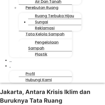
Air Dan Tanah
Perebutan Ruang
Ruang Terbuka Hijau
Sungai
Reklamasi
Tata Kelola Sampah
Pengelolaan
Sampah
Plastik
Suara Sahabat
Siapa Kita
Profil
Hubungi Kami
Jakarta, Antara Krisis Iklim dan
Buruknya Tata Ruang