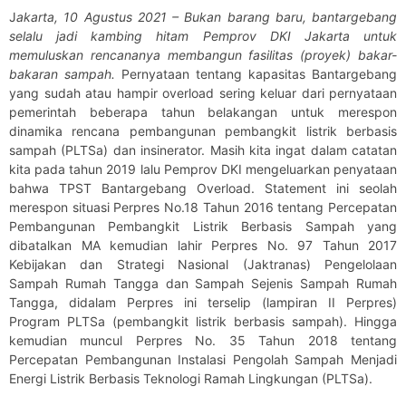
J
akarta, 10 Agustus 2021 – Bukan barang baru, bantargebang
selalu jadi kambing hitam Pemprov DKI Jakarta untuk
memuluskan rencananya membangun fasilitas (proyek) bakar-
bakaran sampah.
Pernyataan tentang kapasitas Bantargebang
yang sudah atau hampir overload sering keluar dari pernyataan
pemerintah beberapa tahun belakangan untuk merespon
dinamika rencana pembangunan pembangkit listrik berbasis
sampah (PLTSa) dan insinerator. Masih kita ingat dalam catatan
kita pada tahun 2019 lalu Pemprov DKI mengeluarkan penyataan
bahwa TPST Bantargebang Overload. Statement ini seolah
merespon situasi Perpres No.18 Tahun 2016 tentang Percepatan
Pembangunan Pembangkit Listrik Berbasis Sampah yang
dibatalkan MA kemudian lahir Perpres No. 97 Tahun 2017
Kebijakan dan Strategi Nasional (Jaktranas) Pengelolaan
Sampah Rumah Tangga dan Sampah Sejenis Sampah Rumah
Tangga, didalam Perpres ini terselip (lampiran II Perpres)
Program PLTSa (pembangkit listrik berbasis sampah). Hingga
kemudian muncul Perpres No. 35 Tahun 2018 tentang
Percepatan Pembangunan Instalasi Pengolah Sampah Menjadi
Energi Listrik Berbasis Teknologi Ramah Lingkungan (PLTSa).