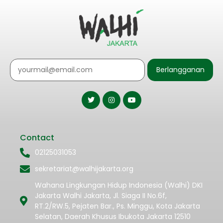
Berlangganan
Contact
02125031053
sekretariat@walhijakarta.org
Wahana Lingkungan Hidup Indonesia (Walhi) DKI
Jakarta Walhi Jakarta, Jl. Siaga II No.6f,
RT.2/RW.5, Pejaten Bar., Ps. Minggu, Kota Jakarta
Selatan, Daerah Khusus Ibukota Jakarta 12510