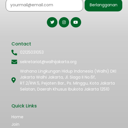
Berlangganan
Contact
02125031053
sekretariat@walhijakarta.org
Wahana Lingkungan Hidup Indonesia (Walhi) DKI
Jakarta Walhi Jakarta, Jl. Siaga II No.6f,
RT.2/RW.5, Pejaten Bar., Ps. Minggu, Kota Jakarta
Selatan, Daerah Khusus Ibukota Jakarta 12510
Quick Links
Home
Join