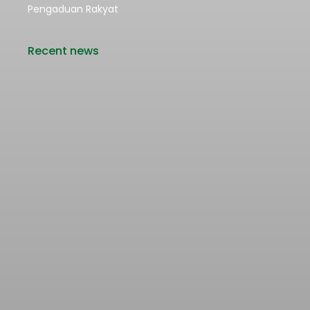
Pengaduan Rakyat
Recent news
Rencana Kenaikan Tarif Transjabodetabek
Bertentangan dengan Upaya Pengendalian
Pencemaran Udara Jakarta
22/06/2026