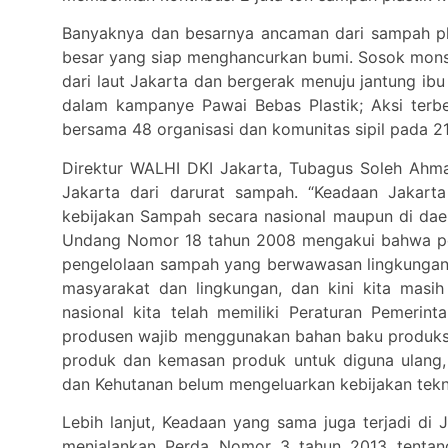
Banyaknya dan besarnya ancaman dari sampah pl
besar yang siap menghancurkan bumi. Sosok monst
dari laut Jakarta dan bergerak menuju jantung ibu 
dalam kampanye Pawai Bebas Plastik; Aksi terb
bersama 48 organisasi dan komunitas sipil pada 21
Direktur WALHI DKI Jakarta, Tubagus Soleh Ahm
Jakarta dari darurat sampah. “Keadaan Jakarta
kebijakan Sampah secara nasional maupun di daera
Undang Nomor 18 tahun 2008 mengakui bahwa pe
pengelolaan sampah yang berwawasan lingkungan
masyarakat dan lingkungan, dan kini kita masi
nasional kita telah memiliki Peraturan Pemeri
produsen wajib menggunakan bahan baku produksi
produk dan kemasan produk untuk diguna ulang,
dan Kehutanan belum mengeluarkan kebijakan tekn
Lebih lanjut, Keadaan yang sama juga terjadi di
menjalankan Perda Nomor 3 tahun 2013 tenta