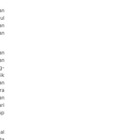
an
ul
an
an
an
an
g-
ik
an
ra
an
ri
up
al
da