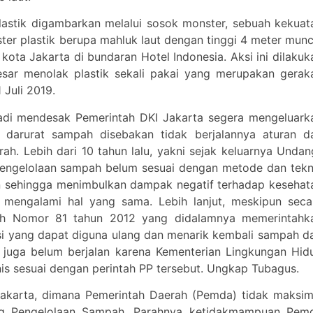
astik digambarkan melalui sosok monster, sebuah kekuat
er plastik berupa mahluk laut dengan tinggi 4 meter munc
kota Jakarta di bundaran Hotel Indonesia. Aksi ini dilakuk
esar menolak plastik sekali pakai yang merupakan gerak
 Juli 2019.
adi mendesak Pemerintah DKI Jakarta segera mengeluark
 darurat sampah disebakan tidak berjalannya aturan d
h. Lebih dari 10 tahun lalu, yakni sejak keluarnya Undan
ngelolaan sampah belum sesuai dengan metode dan tekn
 sehingga menimbulkan dampak negatif terhadap kesehat
h mengalami hal yang sama. Lebih lanjut, meskipun seca
ntah Nomor 81 tahun 2012 yang didalamnya memerintahk
 yang dapat diguna ulang dan menarik kembali sampah da
 juga belum berjalan karena Kementerian Lingkungan Hid
is sesuai dengan perintah PP tersebut. Ungkap Tubagus.
 Jakarta, dimana Pemerintah Daerah (Pemda) tidak maksim
ng Pengelolaan Sampah. Parahnya ketidakmampuan Pem