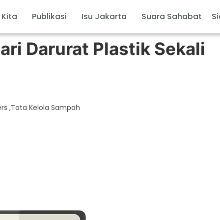
 Kita
Publikasi
Isu Jakarta
Suara Sahabat
Si
ri Darurat Plastik Sekali
ers
,
Tata Kelola Sampah