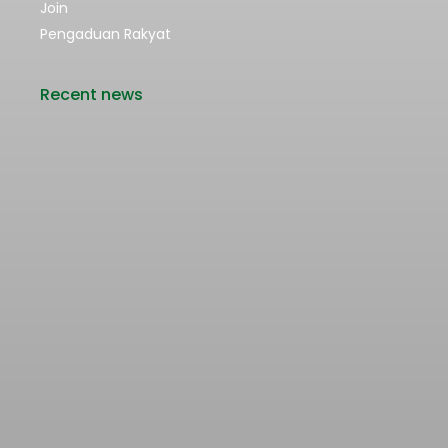
Join
Pengaduan Rakyat
Recent news
Rencana Kenaikan Tarif Transjabodetabek
Bertentangan dengan Upaya Pengendalian
Pencemaran Udara Jakarta
22/06/2026