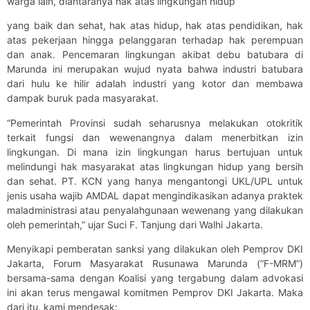
warga lain, diantaranya hak atas lingkungan hidup
yang baik dan sehat, hak atas hidup, hak atas pendidikan, hak
atas pekerjaan hingga pelanggaran terhadap hak perempuan
dan anak. Pencemaran lingkungan akibat debu batubara di
Marunda ini merupakan wujud nyata bahwa industri batubara
dari hulu ke hilir adalah industri yang kotor dan membawa
dampak buruk pada masyarakat.
“Pemerintah Provinsi sudah seharusnya melakukan otokritik
terkait fungsi dan wewenangnya dalam menerbitkan izin
lingkungan. Di mana izin lingkungan harus bertujuan untuk
melindungi hak masyarakat atas lingkungan hidup yang bersih
dan sehat. PT. KCN yang hanya mengantongi UKL/UPL untuk
jenis usaha wajib AMDAL dapat mengindikasikan adanya praktek
maladministrasi atau penyalahgunaan wewenang yang dilakukan
oleh pemerintah,” ujar Suci F. Tanjung dari Walhi Jakarta.
Menyikapi pemberatan sanksi yang dilakukan oleh Pemprov DKI
Jakarta, Forum Masyarakat Rusunawa Marunda (“F-MRM”)
bersama-sama dengan Koalisi yang tergabung dalam advokasi
ini akan terus mengawal komitmen Pemprov DKI Jakarta. Maka
dari itu, kami mendesak: