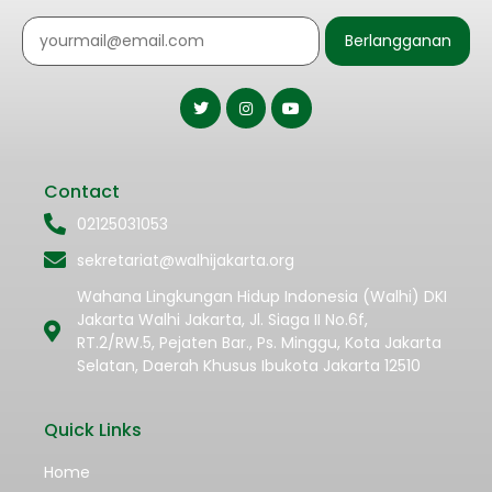
Berlangganan
Contact
02125031053
sekretariat@walhijakarta.org
Wahana Lingkungan Hidup Indonesia (Walhi) DKI
Jakarta Walhi Jakarta, Jl. Siaga II No.6f,
RT.2/RW.5, Pejaten Bar., Ps. Minggu, Kota Jakarta
Selatan, Daerah Khusus Ibukota Jakarta 12510
Quick Links
Home