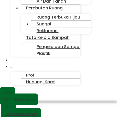
Air Dan Tanah
Perebutan Ruang
Ruang Terbuka Hijau
Sungai
Reklamasi
Tata Kelola Sampah
Pengelolaan Sampah
Plastik
Suara Sahabat
Siapa Kita
Profil
Hubungi Kami
Join
Pengaduan Rakyat
Join
Pengaduan Rakyat