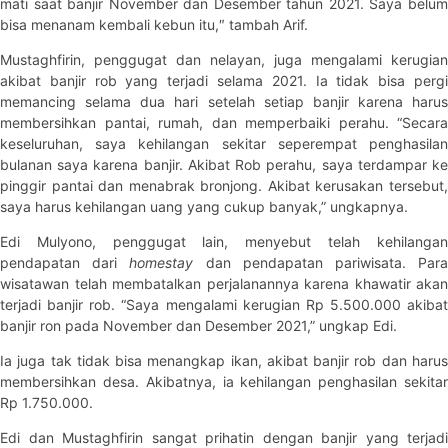
mati saat banjir November dan Desember tahun 2021. Saya belum
bisa menanam kembali kebun itu,″ tambah Arif.
Mustaghfirin, penggugat dan nelayan, juga mengalami kerugian
akibat banjir rob yang terjadi selama 2021. Ia tidak bisa pergi
memancing selama dua hari setelah setiap banjir karena harus
membersihkan pantai, rumah, dan memperbaiki perahu. “Secara
keseluruhan, saya kehilangan sekitar seperempat penghasilan
bulanan saya karena banjir. Akibat Rob perahu, saya terdampar ke
pinggir pantai dan menabrak bronjong. Akibat kerusakan tersebut,
saya harus kehilangan uang yang cukup banyak,” ungkapnya.
Edi Mulyono, penggugat lain, menyebut telah kehilangan
pendapatan dari
homestay
dan pendapatan pariwisata. Par
wisatawan telah membatalkan perjalanannya karena khawatir akan
terjadi banjir rob. “Saya mengalami kerugian Rp 5.500.000 akibat
banjir ron pada November dan Desember 2021,” ungkap Edi.
Ia juga tak tidak bisa menangkap ikan, akibat banjir rob dan harus
membersihkan desa. Akibatnya, ia kehilangan penghasilan sekitar
Rp 1.750.000.
Edi dan Mustaghfirin sangat prihatin dengan banjir yang terjadi