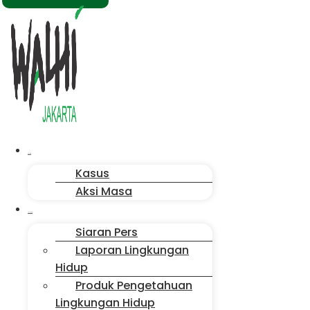
Menu
Aksi Kita
Kasus
Aksi Masa
Publikasi
Siaran Pers
Laporan Lingkungan
Hidup
Produk Pengetahuan
Lingkungan Hidup