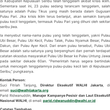
di Kabupaten Kepulauan Seribu telah tenggelam akibat krisis iklim.
Sementara saat ini, 23 pulau sedang terancam tenggelam, salah
satunya adalah Pulau Tikus yang masih berada dalam Gugusan
Pulau Pari. Jika krisis iklim terus berlanjut, akan semakin banyak
pulau kecil tenggelam, termasuk Pulau Pari yang dihuni oleh sekitar
seribu jiwa.
Ia menyebut nama-nama pulau yang telah tenggelam, yakni Pulau
Ubi Besar, Pulau Ubi Kecil, Pulau Talak, Pulau Nyamuk Besar, Pulau
Dakun, dan Pulau Ayer Kecil. Dari enam pulau tersebut, Pulau Ubi
Besar adalah satu-satunya yang berpenghuni dan pernah terdapat
catatan eksodus masyarakat Pulau Ubi Besar ke Pulau Untung Jawa
pada sekitar dekade 60an. ″Pemerintah harus segera bertindak
untuk mencegah tenggelamnya pulau-pulau kecil lain di Kepulauan
Seribu,” pungkasnya.
Kontak Person:
Suci Fitriah Tanjung,
Direktur Eksekutif WALHI Jakarta
, d
email:
suci@walhijakarta.org
Parid Ridwanuddin,
Manajer Kampanye Pesisir dan Laut Eksekuti
Nasional WALHI
, di email:
parid.ridwanuddin@walhi.or.id
Catatan Tambahan