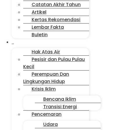
Catatan Akhir Tahun
Artikel
Kertas Rekomendasi
Lembar Fakta
Buletin
Isu Jakarta
Hak Atas Air
Pesisir dan Pulau Pulau
Kecil
Perempuan Dan
Lingkungan Hidup
Krisis Iklim
Bencana Iklim
Transisi Energi
Pencemaran
Udara