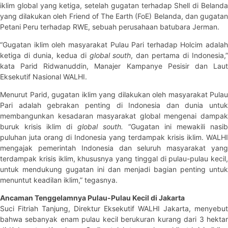
iklim global yang ketiga, setelah gugatan terhadap Shell di Belanda
yang dilakukan oleh Friend of The Earth (FoE) Belanda, dan gugatan
Petani Peru terhadap RWE, sebuah perusahaan batubara Jerman.
“Gugatan iklim oleh masyarakat Pulau Pari terhadap Holcim adalah
ketiga di dunia, kedua di
global south
, dan pertama di Indonesia,
kata Parid Ridwanuddin, Manajer Kampanye Pesisir dan Laut
Eksekutif Nasional WALHI.
Menurut Parid, gugatan iklim yang dilakukan oleh masyarakat Pulau
Pari adalah gebrakan penting di Indonesia dan dunia untuk
membangunkan kesadaran masyarakat global mengenai dampak
buruk krisis iklim di
global south.
“Gugatan ini mewakili nasib
puluhan juta orang di Indonesia yang terdampak krisis iklim. WALHI
mengajak pemerintah Indonesia dan seluruh masyarakat yang
terdampak krisis iklim, khususnya yang tinggal di pulau-pulau kecil,
untuk mendukung gugatan ini dan menjadi bagian penting untuk
menuntut keadilan iklim,” tegasnya.
Ancaman Tenggelamnya Pulau-Pulau Kecil di Jakarta
Suci Fitriah Tanjung, Direktur Eksekutif WALHI Jakarta, menyebut
bahwa sebanyak enam pulau kecil berukuran kurang dari 3 hektar