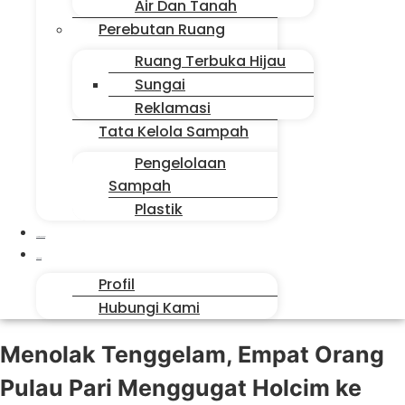
Air Dan Tanah
Perebutan Ruang
Ruang Terbuka Hijau
Sungai
Reklamasi
Tata Kelola Sampah
Pengelolaan
Sampah
Plastik
Suara Sahabat
Siapa Kita
Profil
Hubungi Kami
Menolak Tenggelam, Empat Orang
Pulau Pari Menggugat Holcim ke