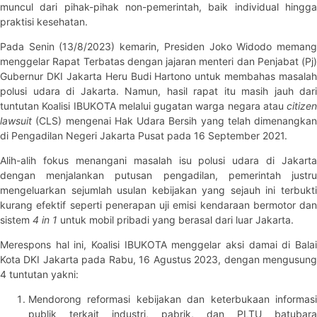
muncul dari pihak-pihak non-pemerintah, baik individual hingga
praktisi kesehatan.
Pada Senin (13/8/2023) kemarin, Presiden Joko Widodo memang
menggelar Rapat Terbatas dengan jajaran menteri dan Penjabat (Pj)
Gubernur DKI Jakarta Heru Budi Hartono untuk membahas masalah
polusi udara di Jakarta. Namun, hasil rapat itu masih jauh dari
tuntutan Koalisi IBUKOTA melalui gugatan warga negara atau
citizen
lawsuit
(CLS) mengenai Hak Udara Bersih yang telah dimenangkan
di Pengadilan Negeri Jakarta Pusat pada 16 September 2021.
Alih-alih fokus menangani masalah isu polusi udara di Jakarta
dengan menjalankan putusan pengadilan, pemerintah justru
mengeluarkan sejumlah usulan kebijakan yang sejauh ini terbukti
kurang efektif seperti penerapan uji emisi kendaraan bermotor dan
sistem
4 in 1
untuk mobil pribadi yang berasal dari luar Jakarta.
Merespons hal ini, Koalisi IBUKOTA menggelar aksi damai di Balai
Kota DKI Jakarta pada Rabu, 16 Agustus 2023, dengan mengusung
4 tuntutan yakni:
Mendorong reformasi kebijakan dan keterbukaan informasi
publik terkait industri, pabrik, dan PLTU batubara