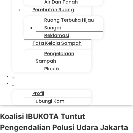
Air Dan Tanah
Perebutan Ruang
Ruang Terbuka Hijau
Sungai
Reklamasi
Tata Kelola Sampah
Pengelolaan
Sampah
Plastik
Suara Sahabat
Siapa Kita
Profil
Hubungi Kami
Koalisi IBUKOTA Tuntut
Pengendalian Polusi Udara Jakarta