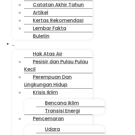
Catatan Akhir Tahun
Artikel
Kertas Rekomendasi
Lembar Fakta
Buletin
Isu Jakarta
Hak Atas Air
Pesisir dan Pulau Pulau
Kecil
Perempuan Dan
Lingkungan Hidup
Krisis Iklim
Bencana Iklim
Transisi Energi
Pencemaran
Udara