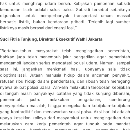
hak untuk menghirup udara bersih. Kebijakan pemberian subsidi
kendaraan listrik adalah solusi palsu. Subsidi tersebut sebaiknya
digunakan untuk memperbanyak transportasi umum massal
berbasis listrik, bukan kendaraan pribadi. Terlebih lagi sumber
listriknya masih berasal dari energi fosil,”
Suci Fitria Tanjung, Direktur Eksekutif Walhi Jakarta
“Bertahun-tahun masyarakat telah mengingatkan pemerintah,
bahkan juga telah menempuh jalur pengadilan agar pemerintah
mengambil langkah serius mengatasi polusi udara. Namun, sampai
saat ini, jangankan menikmati hasil, upayanya saja tidak
dioptimalisasi. Jutaan manusia hidup dalam ancaman penyakit,
ratusan ribu hidup dalam penderitaan, dan ribuan telah meregang
nyawa akibat polusi udara. Alih-alih melakukan terobosan kebijakan
di tengah masih banyaknya catatan yang tidak kunjung dibenahi,
pemerintah justru melakukan pengabaian, cenderung
menyepelekan masalah, hingga mengeluarkan kebijakan-kebijakan
yang kontradiktif dan menawarkan solusi palsu. Aksi hari ini adalah
upaya kesekian kalinya dari masyarakat untuk mengingatkan dan
meluruskan cara kerja pemerintah agar tunduk pada mandat
perlindungan kesehatan masyarakat dan pemenuhan hak