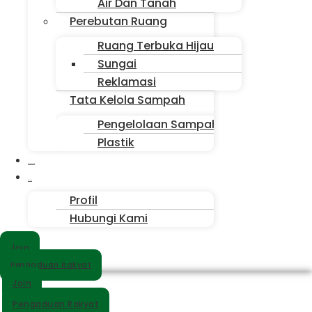
Air Dan Tanah
Perebutan Ruang
Ruang Terbuka Hijau
Sungai
Reklamasi
Tata Kelola Sampah
Pengelolaan Sampah
Plastik
Suara Sahabat
Siapa Kita
Profil
Hubungi Kami
Join
Pengaduan Rakyat
Join
Pengaduan Rakyat