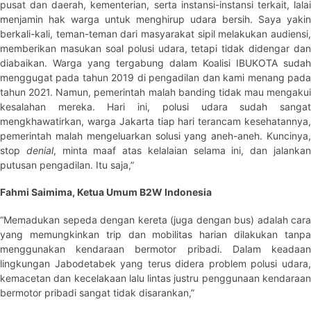
pusat dan daerah, kementerian, serta instansi-instansi terkait, lalai
menjamin hak warga untuk menghirup udara bersih. Saya yakin
berkali-kali, teman-teman dari masyarakat sipil melakukan audiensi,
memberikan masukan soal polusi udara, tetapi tidak didengar dan
diabaikan. Warga yang tergabung dalam Koalisi IBUKOTA sudah
menggugat pada tahun 2019 di pengadilan dan kami menang pada
tahun 2021. Namun, pemerintah malah banding tidak mau mengakui
kesalahan mereka. Hari ini, polusi udara sudah sangat
mengkhawatirkan, warga Jakarta tiap hari terancam kesehatannya,
pemerintah malah mengeluarkan solusi yang aneh-aneh. Kuncinya,
stop
denial
, minta maaf atas kelalaian selama ini, dan jalanka
putusan pengadilan. Itu saja,”
Fahmi Saimima, Ketua Umum B2W Indonesia
“Memadukan sepeda dengan kereta (juga dengan bus) adalah cara
yang memungkinkan trip dan mobilitas harian dilakukan tanpa
menggunakan kendaraan bermotor pribadi. Dalam keadaan
lingkungan Jabodetabek yang terus didera problem polusi udara,
kemacetan dan kecelakaan lalu lintas justru penggunaan kendaraan
bermotor pribadi sangat tidak disarankan,”