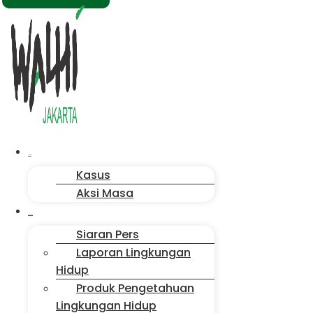
Menu
Aksi Kita
Kasus
Aksi Masa
Publikasi
Siaran Pers
Laporan Lingkungan
Hidup
Produk Pengetahuan
Lingkungan Hidup