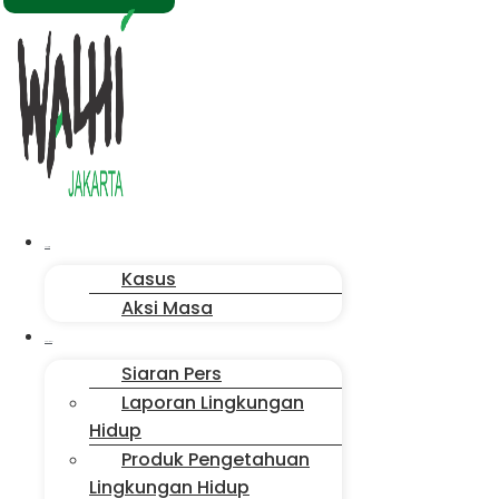
Menu
Aksi Kita
Kasus
Aksi Masa
Publikasi
Siaran Pers
Laporan Lingkungan
Hidup
Produk Pengetahuan
Lingkungan Hidup