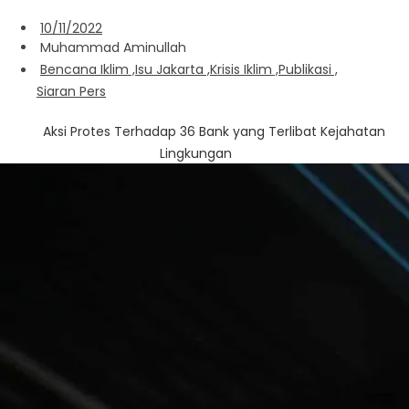
10/11/2022
Muhammad Aminullah
Bencana Iklim
,
Isu Jakarta
,
Krisis Iklim
,
Publikasi
,
Siaran Pers
Aksi Protes Terhadap 36 Bank yang Terlibat Kejahatan
Lingkungan