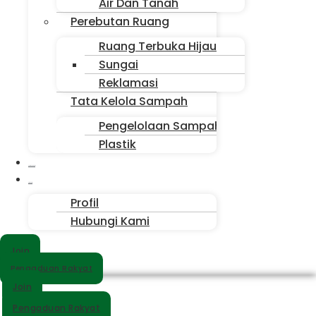
Air Dan Tanah
Perebutan Ruang
Ruang Terbuka Hijau
Sungai
Reklamasi
Tata Kelola Sampah
Pengelolaan Sampah
Plastik
Suara Sahabat
Siapa Kita
Profil
Hubungi Kami
Join
Pengaduan Rakyat
Join
Pengaduan Rakyat