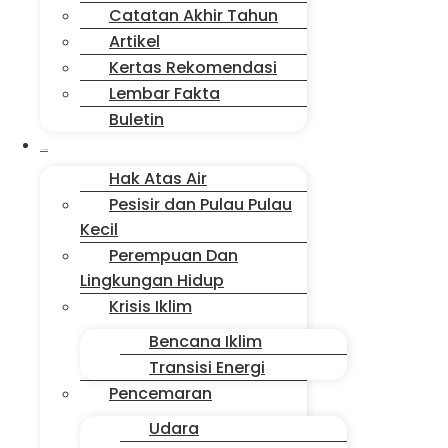
Catatan Akhir Tahun
Artikel
Kertas Rekomendasi
Lembar Fakta
Buletin
Isu Jakarta
Hak Atas Air
Pesisir dan Pulau Pulau
Kecil
Perempuan Dan
Lingkungan Hidup
Krisis Iklim
Bencana Iklim
Transisi Energi
Pencemaran
Udara