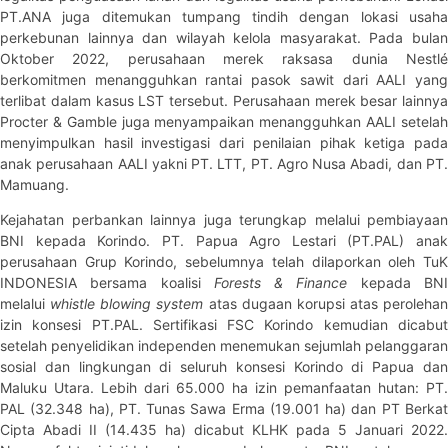
PT.ANA juga ditemukan tumpang tindih dengan lokasi usaha
perkebunan lainnya dan wilayah kelola masyarakat. Pada bulan
Oktober 2022, perusahaan merek raksasa dunia Nestlé
berkomitmen menangguhkan rantai pasok sawit dari AALI yang
terlibat dalam kasus LST tersebut. Perusahaan merek besar lainnya
Procter & Gamble juga menyampaikan menangguhkan AALI setelah
menyimpulkan hasil investigasi dari penilaian pihak ketiga pada
anak perusahaan AALI yakni PT. LTT, PT. Agro Nusa Abadi, dan PT.
Mamuang.
Kejahatan perbankan lainnya juga terungkap melalui pembiayaan
BNI kepada Korindo. PT. Papua Agro Lestari (PT.PAL) anak
perusahaan Grup Korindo, sebelumnya telah dilaporkan oleh TuK
INDONESIA bersama koalisi
Forests & Finance
kepada BN
melalui
whistle blowing system
atas dugaan korupsi atas perolehan
izin konsesi PT.PAL. Sertifikasi FSC Korindo kemudian dicabut
setelah penyelidikan independen menemukan sejumlah pelanggaran
sosial dan lingkungan di seluruh konsesi Korindo di Papua dan
Maluku Utara. Lebih dari 65.000 ha izin pemanfaatan hutan: PT.
PAL (32.348 ha), PT. Tunas Sawa Erma (19.001 ha) dan PT Berkat
Cipta Abadi II (14.435 ha) dicabut KLHK pada 5 Januari 2022.