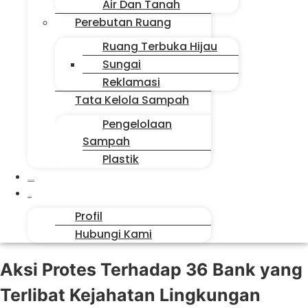
Air Dan Tanah
Perebutan Ruang
Ruang Terbuka Hijau
Sungai
Reklamasi
Tata Kelola Sampah
Pengelolaan
Sampah
Plastik
Suara Sahabat
Siapa Kita
Profil
Hubungi Kami
Aksi Protes Terhadap 36 Bank yang
Terlibat Kejahatan Lingkungan