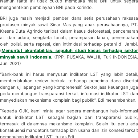
Namun fakta ini tidak cukup membuka mata BNI untuk segera
menghentikan pembiayaan BNI pada Korindo.
BRI juga masih menjadi pemberi dana setia perusahaan raksasa
produsen minyak sawit Sinar Mas yang anak perusahaannya, PT.
Kresna Duta Agrindo terlibat dalam kasus deforestasi, pencemaran
air dan udara, sengketa tanah, perampasan lahan, penembakan
oleh polisi, serta represi, dan intimidasi terhadap petani di Jambi.
(
Menuntut akuntabilitas, sepuluh studi kasus terhadap sektor
minyak sawit Indonesia
.
(FPP, PUSAKA, WALHI, TuK INDONESIA
Juni 2021)
“Bank-bank ini harus menyusun indikator LST yang lebih detail,
memberlakukan review berkala terhadap penerima dana disertai
dengan uji lapangan yang komprehensif. Sektor jasa keuangan juga
perlu membangun transparansi terkait informasi indikator LST dan
menyediakan mekanisme komplain bagi publik”, Edi menambahkan.
“Kepada OJK, kami minta agar segera membangun hub-informasi
untuk indikator LST sebagai bagian dari transparansi publik,
termasuk di dalamnya mekanisme komplain. Selain itu perlu ada
konsekuensi mandatoris terhadap izin usaha dan izin konsesi terkait
pemenuhan indikator LST”, tukas Edi.