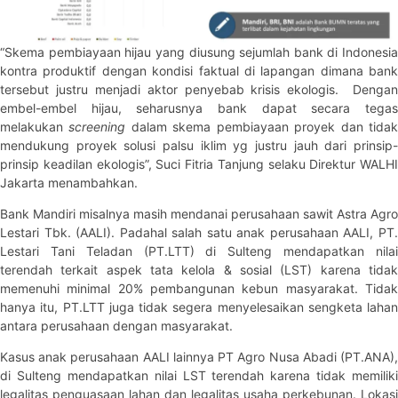
“Skema pembiayaan hijau yang diusung sejumlah bank di Indonesia
kontra produktif dengan kondisi faktual di lapangan dimana bank
tersebut justru menjadi aktor penyebab krisis ekologis. Dengan
embel-embel hijau, seharusnya bank dapat secara tegas
melakukan
screening
dalam skema pembiayaan proyek dan tida
mendukung proyek solusi palsu iklim yg justru jauh dari prinsip-
prinsip keadilan ekologis”, Suci Fitria Tanjung selaku Direktur WALHI
Jakarta menambahkan.
Bank Mandiri misalnya masih mendanai perusahaan sawit Astra Agro
Lestari Tbk. (AALI). Padahal salah satu anak perusahaan AALI, PT.
Lestari Tani Teladan (PT.LTT) di Sulteng mendapatkan nilai
terendah terkait aspek tata kelola & sosial (LST) karena tidak
memenuhi minimal 20% pembangunan kebun masyarakat. Tidak
hanya itu, PT.LTT juga tidak segera menyelesaikan sengketa lahan
antara perusahaan dengan masyarakat.
Kasus anak perusahaan AALI lainnya PT Agro Nusa Abadi (PT.ANA),
di Sulteng mendapatkan nilai LST terendah karena tidak memiliki
legalitas penguasaan lahan dan legalitas usaha perkebunan. Lokasi