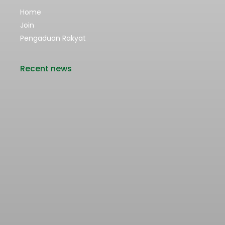
Home
Join
Pengaduan Rakyat
Recent news
Rencana Kenaikan Tarif Transjabodetabek
Bertentangan dengan Upaya Pengendalian
Pencemaran Udara Jakarta