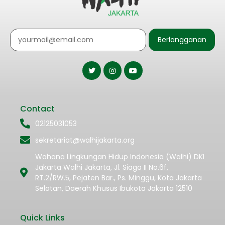
Berlangganan
Contact
02125031053
sekretariat@walhijakarta.org
Wahana Lingkungan Hidup Indonesia (Walhi) DKI
Jakarta Walhi Jakarta, Jl. Siaga II No.6f,
RT.2/RW.5, Pejaten Bar., Ps. Minggu, Kota Jakarta
Selatan, Daerah Khusus Ibukota Jakarta 12510
Quick Links