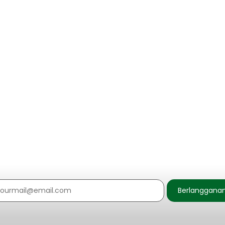
urangan Sampah Plastik
ampah
roduk plastik yang paling banyak digunakan masyarakat di dunia.
Berlanggana