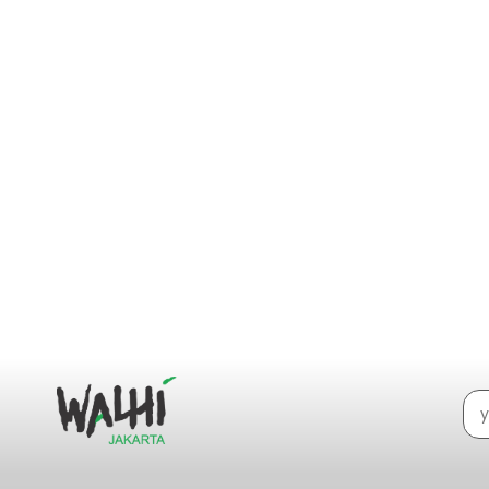
Kantung Bioplastik Bukan Solusi Peng
16/09/2020
/
Isu Jakarta
,
Plastik
,
Publikasi
,
Siaran Pers
,
Tata Kelola S
Kantung plastik sekali pakai sudah menjadi salah satu p
Berdasarkan data dari...
Read More