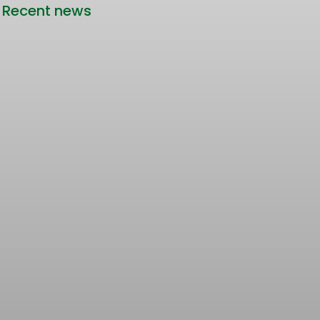
Recent news
Rencana Kenaikan Tarif Transjabodetabek
Bertentangan dengan Upaya Pengendalian
Pencemaran Udara Jakarta
22/06/2026