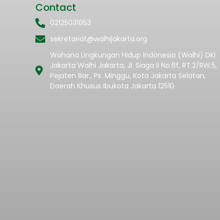
Contact
02125031053
sekretariat@walhijakarta.org
Wahana Lingkungan Hidup Indonesia (Walhi) DKI
Jakarta Walhi Jakarta, Jl. Siaga II No.6f, RT.2/RW.5,
Pejaten Bar., Ps. Minggu, Kota Jakarta Selatan,
Daerah Khusus Ibukota Jakarta 12510