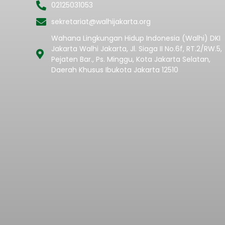
02125031053
sekretariat@walhijakarta.org
Wahana Lingkungan Hidup Indonesia (Walhi) DKI
Jakarta Walhi Jakarta, Jl. Siaga II No.6f, RT.2/RW.5,
Pejaten Bar., Ps. Minggu, Kota Jakarta Selatan,
Daerah Khusus Ibukota Jakarta 12510