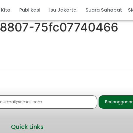
 Kita
Publikasi
Isu Jakarta
Suara Sahabat
Si
8807-75fc07740466
Berlanggana
Quick Links