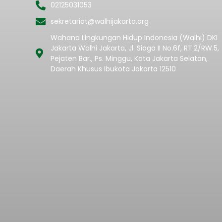
02125031053
sekretariat@walhijakarta.org
Wahana Lingkungan Hidup Indonesia (Walhi) DKI
Jakarta Walhi Jakarta, Jl. Siaga II No.6f, RT.2/RW.5,
Pejaten Bar., Ps. Minggu, Kota Jakarta Selatan,
Daerah Khusus Ibukota Jakarta 12510