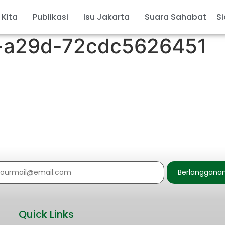
 Kita
Publikasi
Isu Jakarta
Suara Sahabat
Si
-a29d-72cdc5626451
Berlanggana
Quick Links