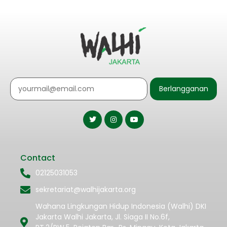
Berlangganan
Contact
02125031053
sekretariat@walhijakarta.org
Wahana Lingkungan Hidup Indonesia (Walhi) DKI
Jakarta Walhi Jakarta, Jl. Siaga II No.6f,