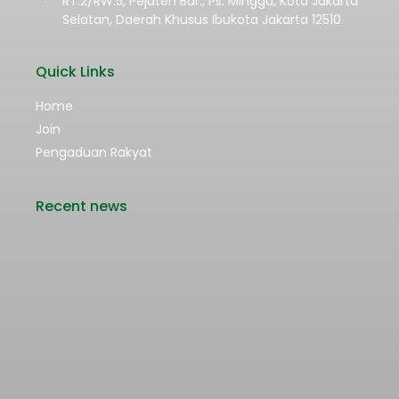
RT.2/RW.5, Pejaten Bar., Ps. Minggu, Kota Jakarta
Selatan, Daerah Khusus Ibukota Jakarta 12510
Quick Links
Home
Join
Pengaduan Rakyat
Recent news