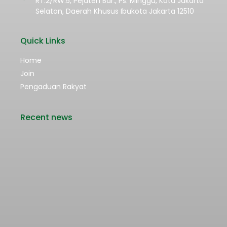
RT.2/RW.5, Pejaten Bar., Ps. Minggu, Kota Jakarta
Selatan, Daerah Khusus Ibukota Jakarta 12510
Quick Links
Home
Join
Pengaduan Rakyat
Recent news