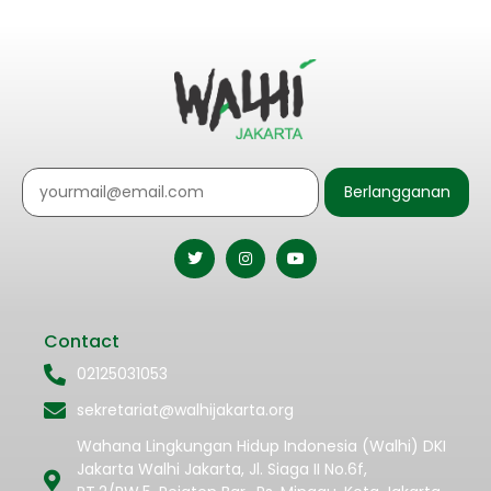
Berlangganan
Contact
02125031053
sekretariat@walhijakarta.org
Wahana Lingkungan Hidup Indonesia (Walhi) DKI
Jakarta Walhi Jakarta, Jl. Siaga II No.6f,