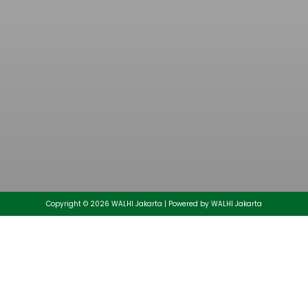
Muhammad Aminullah Ditetapkan Sebagai
Direktur Eksekutif Daerah Walhi Jakarta Periode
2026-2030
25/05/2026
Copyright © 2026 WALHI Jakarta | Powered by WALHI Jakarta