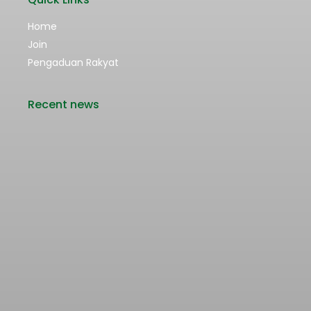
Home
Join
Pengaduan Rakyat
Recent news
Rencana Kenaikan Tarif Transjabodetabek
Bertentangan dengan Upaya Pengendalian