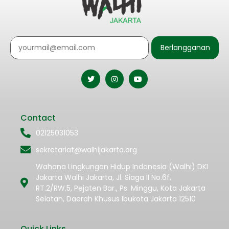
Berlangganan
Contact
02125031053
sekretariat@walhijakarta.org
Wahana Lingkungan Hidup Indonesia (Walhi) DKI
Jakarta Walhi Jakarta, Jl. Siaga II No.6f,
RT.2/RW.5, Pejaten Bar., Ps. Minggu, Kota Jakarta
Selatan, Daerah Khusus Ibukota Jakarta 12510
Quick Links