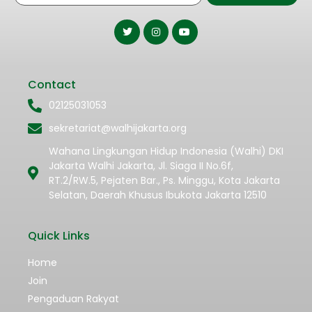
Contact
02125031053
sekretariat@walhijakarta.org
Wahana Lingkungan Hidup Indonesia (Walhi) DKI
Jakarta Walhi Jakarta, Jl. Siaga II No.6f,
RT.2/RW.5, Pejaten Bar., Ps. Minggu, Kota Jakarta
Selatan, Daerah Khusus Ibukota Jakarta 12510
Quick Links
Home
Join
Pengaduan Rakyat