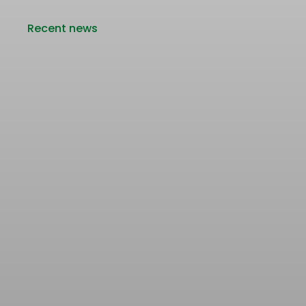
Recent news
Rencana Kenaikan Tarif Transjabodetabek
Bertentangan dengan Upaya Pengendalian
Pencemaran Udara Jakarta
22/06/2026