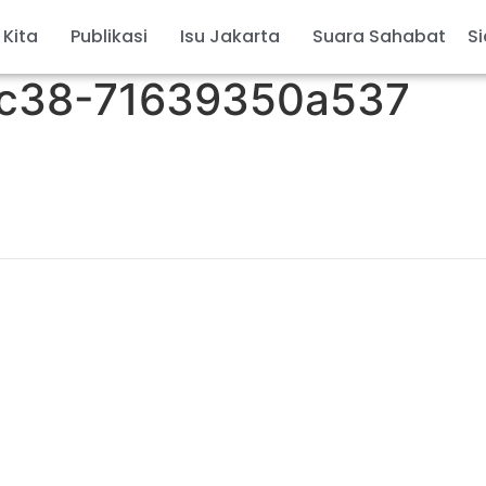
 Kita
Publikasi
Isu Jakarta
Suara Sahabat
Si
ac38-71639350a537