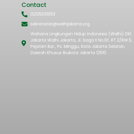
Contact
02125031053
sekretariat@walhijakarta.org
Wahana Lingkungan Hidup Indonesia (Walhi) DKI
Jakarta Walhi Jakarta, Jl. Siaga II No.6f, RT.2/RW.5,
Pejaten Bar., Ps. Minggu, Kota Jakarta Selatan,
Daerah Khusus Ibukota Jakarta 12510