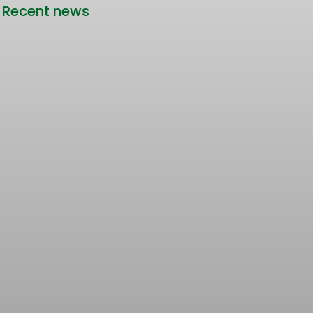
Recent news
Rencana Kenaikan Tarif Transjabodetabek
Bertentangan dengan Upaya Pengendalian
Pencemaran Udara Jakarta
22/06/2026