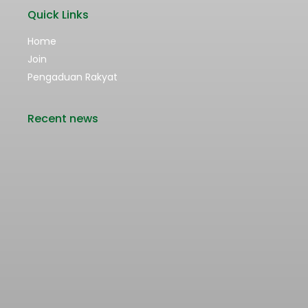
Quick Links
Home
Join
Pengaduan Rakyat
Recent news
Rencana Kenaikan Tarif Transjabodetabek