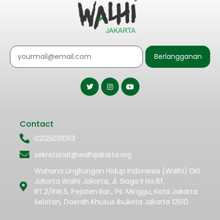
Berlangganan
Contact
02125031053
sekretariat@walhijakarta.org
Wahana Lingkungan Hidup Indonesia (Walhi) DKI
Jakarta Walhi Jakarta, Jl. Siaga II No.6f,
RT.2/RW.5, Pejaten Bar., Ps. Minggu, Kota Jakarta
Selatan, Daerah Khusus Ibukota Jakarta 12510