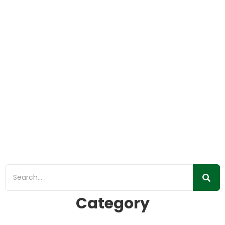
Koalisi Masyarakat Sipil Tolak Perizinan
Ngawur
12/08/2019
/
Siaran Pers
“MASYARAKAT SIPIL PERSIAPKAN LANGKAH HUKUM
TERHADAP PP OSS” Jakarta, 12 Agustus 2019 – Sejumlah
organisasi masyarakat sipil yang bergerak dalam...
Read More
Category