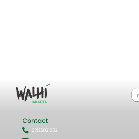
Hikayat Hareuga, Melawan Betonisasi S
27/09/2020
/
Isu Jakarta
“Belajarlah dari Hareuga,” tutur Eko Purwadi, dari Incu
sampai sebuah bunga pun sampai...
Read More
Contact
02125031053