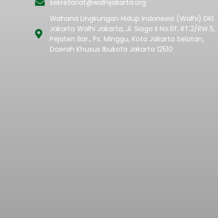
sekretariat@walhijakarta.org
Wahana Lingkungan Hidup Indonesia (Walhi) DKI
Jakarta Walhi Jakarta, Jl. Siaga II No.6f, RT.2/RW.5,
Pejaten Bar., Ps. Minggu, Kota Jakarta Selatan,
Daerah Khusus Ibukota Jakarta 12510