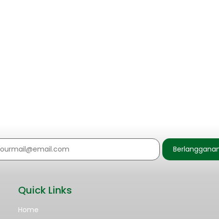
ungai Ciliwung
putu Pangauban Ciliwung. Baginya, manusia sudah kelewat batas
Berlanggana
Quick Links
Home