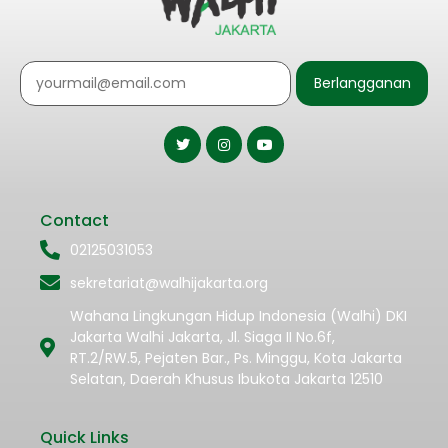
Berlangganan
Contact
02125031053
sekretariat@walhijakarta.org
Wahana Lingkungan Hidup Indonesia (Walhi) DKI
Jakarta Walhi Jakarta, Jl. Siaga II No.6f,
RT.2/RW.5, Pejaten Bar., Ps. Minggu, Kota Jakarta
Selatan, Daerah Khusus Ibukota Jakarta 12510
Quick Links