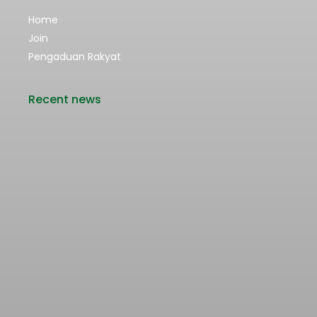
Home
Join
Pengaduan Rakyat
Recent news
Rencana Kenaikan Tarif Transjabodetabek
Bertentangan dengan Upaya Pengendalian
Pencemaran Udara Jakarta