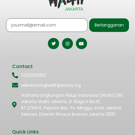
Berlangganan
Contact
02125031053
sekretariat@walhijakarta.org
Wahana Lingkungan Hidup Indonesia (Walhi) DKI
Jakarta Walhi Jakarta, Jl. Siaga II No.6f,
RT.2/RW.5, Pejaten Bar., Ps. Minggu, Kota Jakarta
Selatan, Daerah Khusus Ibukota Jakarta 12510
Quick Links