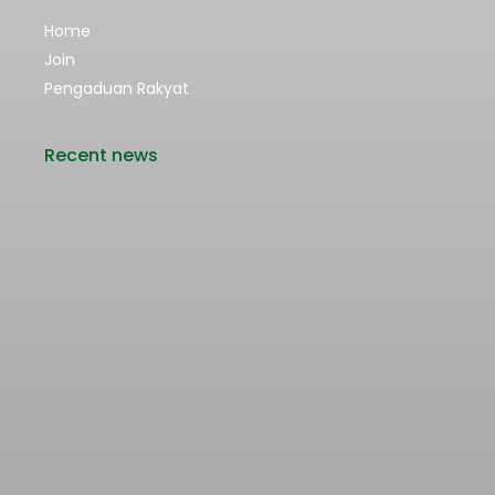
Home
Join
Pengaduan Rakyat
Recent news
Rencana Kenaikan Tarif Transjabodetabek
Bertentangan dengan Upaya Pengendalian
Pencemaran Udara Jakarta