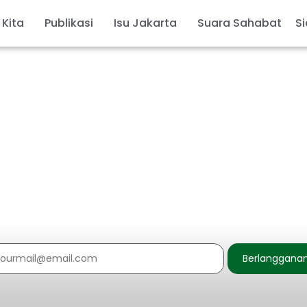
 Kita
Publikasi
Isu Jakarta
Suara Sahabat
Si
Berlanggana