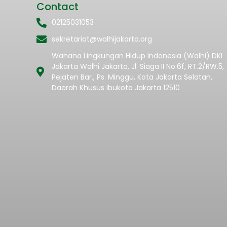
Contact
02125031053
sekretariat@walhijakarta.org
Wahana Lingkungan Hidup Indonesia (Walhi) DKI
Jakarta Walhi Jakarta, Jl. Siaga II No.6f, RT.2/RW.5,
Pejaten Bar., Ps. Minggu, Kota Jakarta Selatan,
Daerah Khusus Ibukota Jakarta 12510