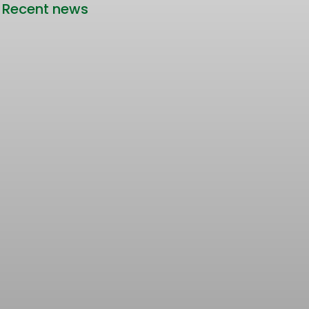
Recent news
Rencana Kenaikan Tarif Transjabodetabek
Bertentangan dengan Upaya Pengendalian
Pencemaran Udara Jakarta
22/06/2026