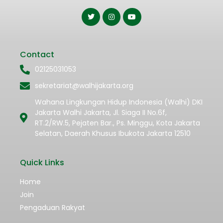
Contact
02125031053
sekretariat@walhijakarta.org
Wahana Lingkungan Hidup Indonesia (Walhi) DKI
Jakarta Walhi Jakarta, Jl. Siaga II No.6f,
RT.2/RW.5, Pejaten Bar., Ps. Minggu, Kota Jakarta
Selatan, Daerah Khusus Ibukota Jakarta 12510
Quick Links
Home
Join
Pengaduan Rakyat