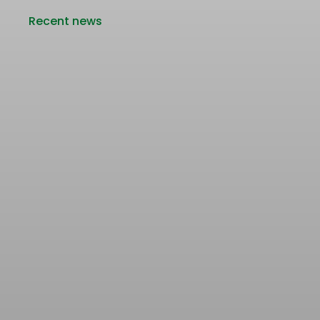
Recent news
Rencana Kenaikan Tarif Transjabodetabek
Bertentangan dengan Upaya Pengendalian
Pencemaran Udara Jakarta
22/06/2026