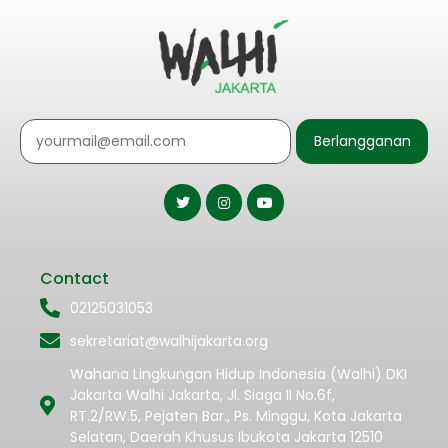
Berlangganan
Contact
02125031053
sekretariat@walhijakarta.org
Wahana Lingkungan Hidup Indonesia (Walhi) DKI
Jakarta Walhi Jakarta, Jl. Siaga II No.6f,
RT.2/RW.5, Pejaten Bar., Ps. Minggu, Kota Jakarta
Selatan, Daerah Khusus Ibukota Jakarta 12510