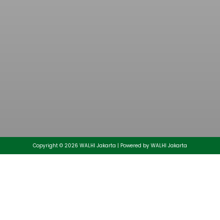
Muhammad Aminullah Ditetapkan Sebagai
Direktur Eksekutif Daerah Walhi Jakarta Periode
2026-2030
25/05/2026
Copyright © 2026 WALHI Jakarta | Powered by WALHI Jakarta