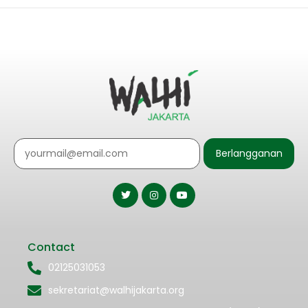
Berlangganan
Contact
02125031053
sekretariat@walhijakarta.org