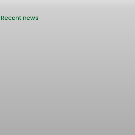
Recent news
Rencana Kenaikan Tarif Transjabodetabek
Bertentangan dengan Upaya Pengendalian
Pencemaran Udara Jakarta
22/06/2026