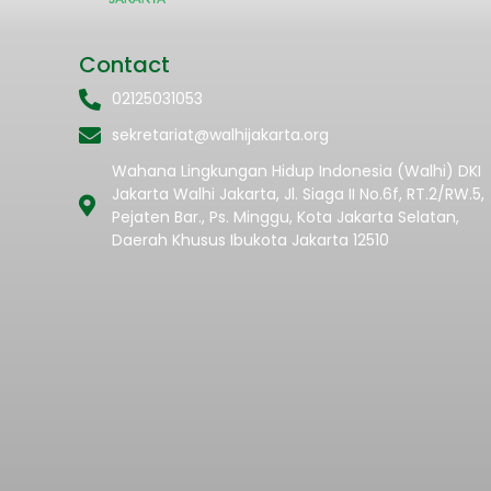
Contact
02125031053
sekretariat@walhijakarta.org
Wahana Lingkungan Hidup Indonesia (Walhi) DKI
Jakarta Walhi Jakarta, Jl. Siaga II No.6f, RT.2/RW.5,
Pejaten Bar., Ps. Minggu, Kota Jakarta Selatan,
Daerah Khusus Ibukota Jakarta 12510