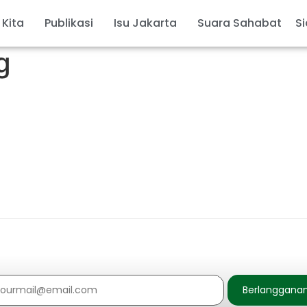
 Kita
Publikasi
Isu Jakarta
Suara Sahabat
Si
g
Berlanggana