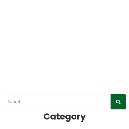
Lima Tahun Perjanjian Paris: Kebijakan
Iklim Indonesia Tidak Serius dan Ambisius
12/12/2020
/
Bencana Iklim
,
Isu Jakarta
,
Krisis Iklim
,
Publikasi
,
Siaran Pers
Pernyataan Sikap Wahana Lingkungan Hidup Indonesia
(WALHI)-Friends of the Earth Indonesia Hari ini 12 Desember
2020 kita memperingati lima tahun...
Read More
Category