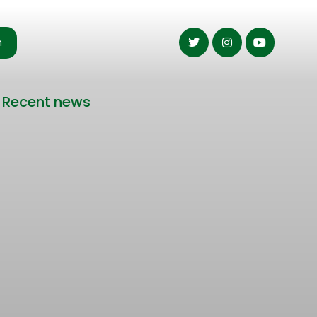
n
Recent news
Rencana Kenaikan Tarif Transjabodetabek
Bertentangan dengan Upaya Pengendalian
Pencemaran Udara Jakarta