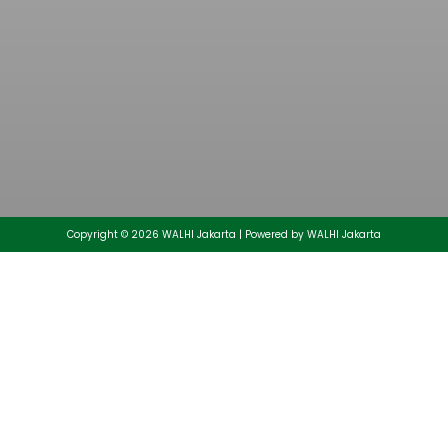
Muhammad Aminullah Ditetapkan Sebagai
Direktur Eksekutif Daerah Walhi Jakarta Periode
2026-2030
25/05/2026
Copyright © 2026 WALHI Jakarta | Powered by WALHI Jakarta