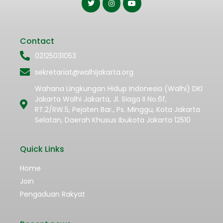
Contact
02125031053
sekretariat@walhijakarta.org
Wahana Lingkungan Hidup Indonesia (Walhi) DKI
Jakarta Walhi Jakarta, Jl. Siaga II No.6f,
RT.2/RW.5, Pejaten Bar., Ps. Minggu, Kota Jakarta
Selatan, Daerah Khusus Ibukota Jakarta 12510
Quick Links
Home
Join
Pengaduan Rakyat