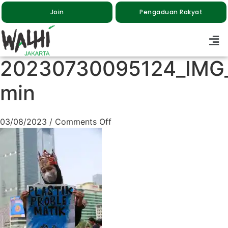
Join
Pengaduan Rakyat
20230730095124_IMG
min
03/08/2023
/
Comments Off