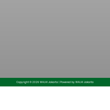
Muhammad Aminullah Ditetapkan Sebagai
Direktur Eksekutif Daerah Walhi Jakarta Periode
2026-2030
25/05/2026
Copyright © 2026 WALHI Jakarta | Powered by WALHI Jakarta