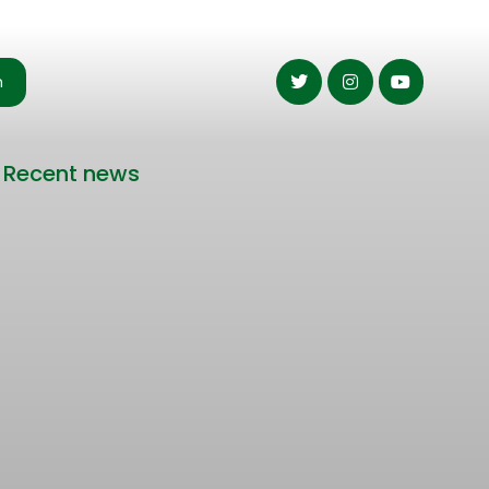
n
Recent news
Rencana Kenaikan Tarif Transjabodetabek
Bertentangan dengan Upaya Pengendalian
Pencemaran Udara Jakarta