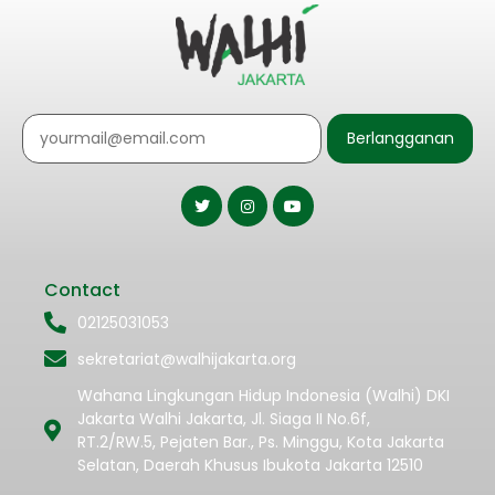
Berlangganan
Contact
02125031053
sekretariat@walhijakarta.org
Wahana Lingkungan Hidup Indonesia (Walhi) DKI
Jakarta Walhi Jakarta, Jl. Siaga II No.6f,
RT.2/RW.5, Pejaten Bar., Ps. Minggu, Kota Jakarta
Selatan, Daerah Khusus Ibukota Jakarta 12510