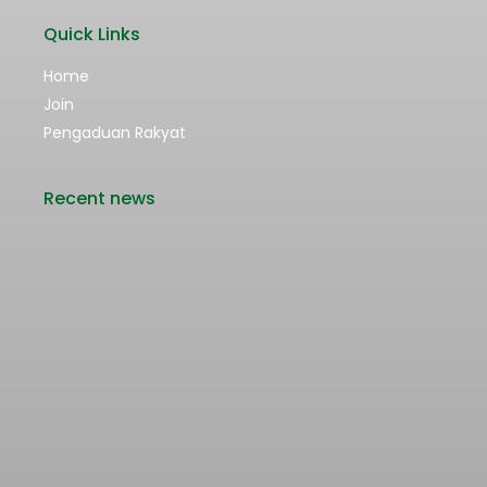
Quick Links
Home
Join
Pengaduan Rakyat
Recent news
Rencana Kenaikan Tarif Transjabodetabek